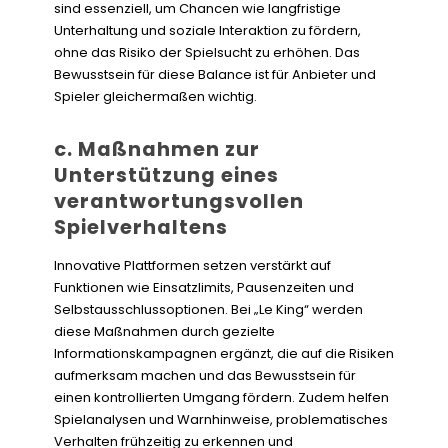
sind essenziell, um Chancen wie langfristige
Unterhaltung und soziale Interaktion zu fördern,
ohne das Risiko der Spielsucht zu erhöhen. Das
Bewusstsein für diese Balance ist für Anbieter und
Spieler gleichermaßen wichtig.
c. Maßnahmen zur
Unterstützung eines
verantwortungsvollen
Spielverhaltens
Innovative Plattformen setzen verstärkt auf
Funktionen wie Einsatzlimits, Pausenzeiten und
Selbstausschlussoptionen. Bei „Le King“ werden
diese Maßnahmen durch gezielte
Informationskampagnen ergänzt, die auf die Risiken
aufmerksam machen und das Bewusstsein für
einen kontrollierten Umgang fördern. Zudem helfen
Spielanalysen und Warnhinweise, problematisches
Verhalten frühzeitig zu erkennen und