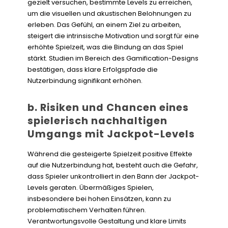
gezielt versuchen, bestimmte Levels zu erreichen,
um die visuellen und akustischen Belohnungen zu
erleben. Das Gefühl, an einem Ziel zu arbeiten,
steigert die intrinsische Motivation und sorgt für eine
erhöhte Spielzeit, was die Bindung an das Spiel
stärkt. Studien im Bereich des Gamification-Designs
bestätigen, dass klare Erfolgspfade die
Nutzerbindung signifikant erhöhen.
b. Risiken und Chancen eines
spielerisch nachhaltigen
Umgangs mit Jackpot-Levels
Während die gesteigerte Spielzeit positive Effekte
auf die Nutzerbindung hat, besteht auch die Gefahr,
dass Spieler unkontrolliert in den Bann der Jackpot-
Levels geraten. Übermäßiges Spielen,
insbesondere bei hohen Einsätzen, kann zu
problematischem Verhalten führen.
Verantwortungsvolle Gestaltung und klare Limits