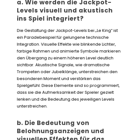
a. Wie werden die Jackpot-
Levels visuell und akustisch
ins Spiel integriert?
Die Gestaltung der Jackpot-Levels bei „Le King“ ist
ein Paradebeispiel für gelungene technische
Integration. Visuelle Effekte wie blinkende Lichter,
farbige Rahmen und animierte Symbole markieren
den Übergang zu einem höheren Level deutlich
sichtbar. Akustische Signale, wie dramatische
Trompeten oder Jubelklänge, unterstreichen den
besonderen Moment und verstärken das
Spielgefühl. Diese Elemente sind so programmiert,
dass sie die Aufmerksamkeit der Spieler gezielt
lenken und die Bedeutung des jeweiligen Levels
unterstreichen.
b. Die Bedeutung von
Belohnungsanzeigen und
visuellen Effekten für das