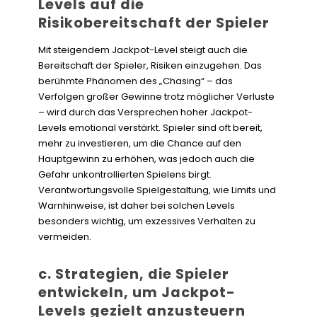
Levels auf die
Risikobereitschaft der Spieler
Mit steigendem Jackpot-Level steigt auch die
Bereitschaft der Spieler, Risiken einzugehen. Das
berühmte Phänomen des „Chasing“ – das
Verfolgen großer Gewinne trotz möglicher Verluste
– wird durch das Versprechen hoher Jackpot-
Levels emotional verstärkt. Spieler sind oft bereit,
mehr zu investieren, um die Chance auf den
Hauptgewinn zu erhöhen, was jedoch auch die
Gefahr unkontrollierten Spielens birgt.
Verantwortungsvolle Spielgestaltung, wie Limits und
Warnhinweise, ist daher bei solchen Levels
besonders wichtig, um exzessives Verhalten zu
vermeiden.
c. Strategien, die Spieler
entwickeln, um Jackpot-
Levels gezielt anzusteuern