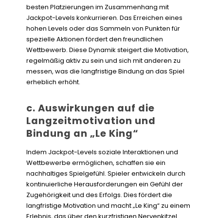
besten Platzierungen im Zusammenhang mit
Jackpot-Levels konkurrieren. Das Erreichen eines
hohen Levels oder das Sammeln von Punkten für
spezielle Aktionen fördert den freundlichen
Wettbewerb. Diese Dynamik steigert die Motivation,
regelmäßig aktiv zu sein und sich mit anderen zu
messen, was die langfristige Bindung an das Spiel
erheblich erhöht.
c. Auswirkungen auf die
Langzeitmotivation und
Bindung an „Le King“
Indem Jackpot-Levels soziale Interaktionen und
Wettbewerbe ermöglichen, schaffen sie ein
nachhaltiges Spielgefühl. Spieler entwickeln durch
kontinuierliche Herausforderungen ein Gefühl der
Zugehörigkeit und des Erfolgs. Dies fördert die
langfristige Motivation und macht „Le King“ zu einem
Erlebnis, das über den kurzfristigen Nervenkitzel