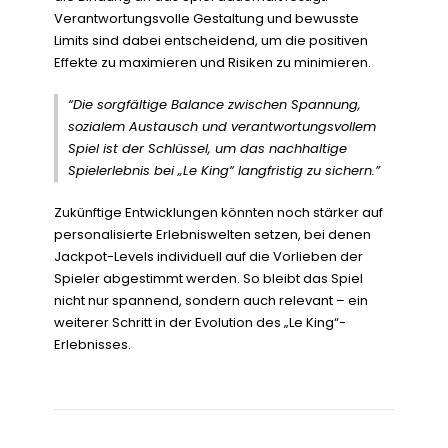
Verantwortungsvolle Gestaltung und bewusste
Limits sind dabei entscheidend, um die positiven
Effekte zu maximieren und Risiken zu minimieren.
“Die sorgfältige Balance zwischen Spannung,
sozialem Austausch und verantwortungsvollem
Spiel ist der Schlüssel, um das nachhaltige
Spielerlebnis bei „Le King“ langfristig zu sichern.”
Zukünftige Entwicklungen könnten noch stärker auf
personalisierte Erlebniswelten setzen, bei denen
Jackpot-Levels individuell auf die Vorlieben der
Spieler abgestimmt werden. So bleibt das Spiel
nicht nur spannend, sondern auch relevant – ein
weiterer Schritt in der Evolution des „Le King“-
Erlebnisses.