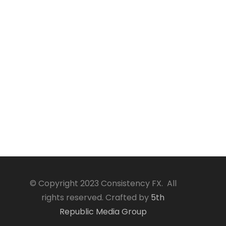
© Copyright 2023 Consistency FX. All
rights reserved. Crafted by
5th
Republic Media Group