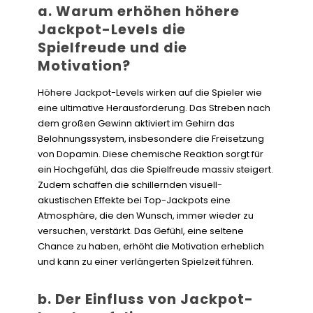
a. Warum erhöhen höhere
Jackpot-Levels die
Spielfreude und die
Motivation?
Höhere Jackpot-Levels wirken auf die Spieler wie
eine ultimative Herausforderung. Das Streben nach
dem großen Gewinn aktiviert im Gehirn das
Belohnungssystem, insbesondere die Freisetzung
von Dopamin. Diese chemische Reaktion sorgt für
ein Hochgefühl, das die Spielfreude massiv steigert.
Zudem schaffen die schillernden visuell-
akustischen Effekte bei Top-Jackpots eine
Atmosphäre, die den Wunsch, immer wieder zu
versuchen, verstärkt. Das Gefühl, eine seltene
Chance zu haben, erhöht die Motivation erheblich
und kann zu einer verlängerten Spielzeit führen.
b. Der Einfluss von Jackpot-