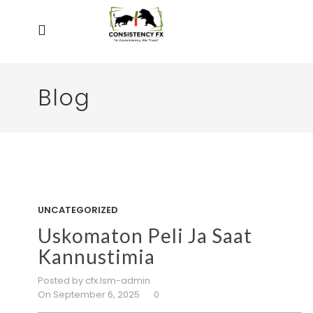
Blog
UNCATEGORIZED
Uskomaton Peli Ja Saat
Kannustimia
Posted by cfx.lsm-admin
On September 6, 2025
0