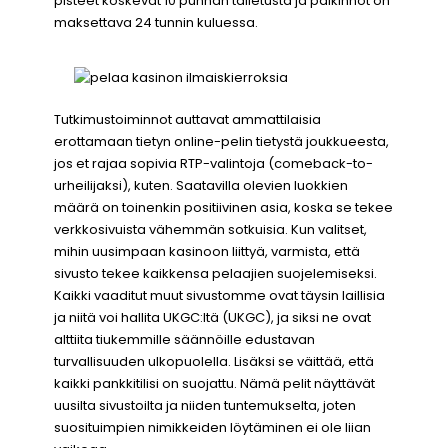
pisteet koskevat 10 punnan talletusta ja palkinnot on
maksettava 24 tunnin kuluessa.
Tutkimustoiminnot auttavat ammattilaisia ​​
erottamaan tietyn online-pelin tietystä joukkueesta,
jos et rajaa sopivia RTP-valintoja (comeback-to-
urheilijaksi), kuten. Saatavilla olevien luokkien
määrä on toinenkin positiivinen asia, koska se tekee
verkkosivuista vähemmän sotkuisia. Kun valitset,
mihin uusimpaan kasinoon liittyä, varmista, että
sivusto tekee kaikkensa pelaajien suojelemiseksi.
Kaikki vaaditut muut sivustomme ovat täysin laillisia
ja niitä voi hallita UKGC:ltä (UKGC), ja siksi ne ovat
alttiita tiukemmille säännöille edustavan
turvallisuuden ulkopuolella. Lisäksi se väittää, että
kaikki pankkitilisi on suojattu. Nämä pelit näyttävät
uusilta sivustoilta ja niiden tuntemukselta, joten
suosituimpien nimikkeiden löytäminen ei ole liian