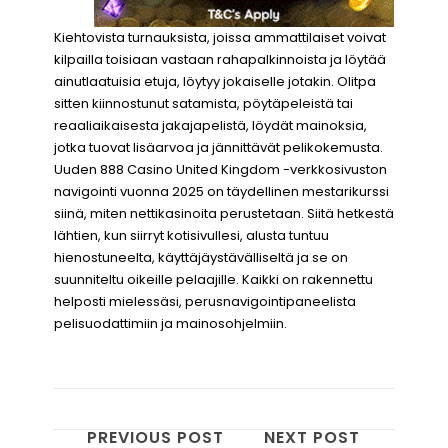
Kiehtovista turnauksista, joissa ammattilaiset voivat
kilpailla toisiaan vastaan ​​rahapalkinnoista ja löytää
ainutlaatuisia etuja, löytyy jokaiselle jotakin. Olitpa
sitten kiinnostunut satamista, pöytäpeleistä tai
reaaliaikaisesta jakajapelistä, löydät mainoksia,
jotka tuovat lisäarvoa ja jännittävät pelikokemusta.
Uuden 888 Casino United Kingdom -verkkosivuston
navigointi vuonna 2025 on täydellinen mestarikurssi
siinä, miten nettikasinoita perustetaan. Siitä hetkestä
lähtien, kun siirryt kotisivullesi, alusta tuntuu
hienostuneelta, käyttäjäystävälliseltä ja se on
suunniteltu oikeille pelaajille. Kaikki on rakennettu
helposti mielessäsi, perusnavigointipaneelista
pelisuodattimiin ja mainosohjelmiin.
PREVIOUS POST
NEXT POST