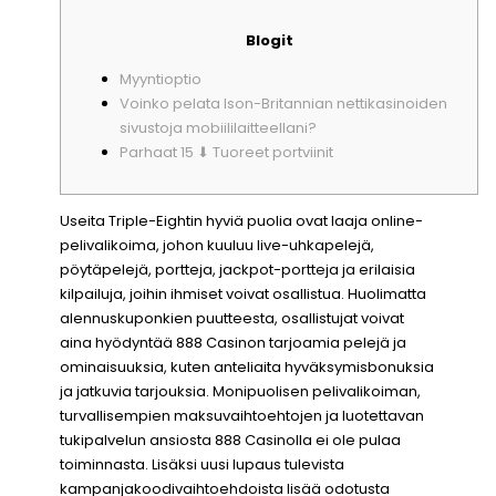
Blogit
Myyntioptio
Voinko pelata Ison-Britannian nettikasinoiden
sivustoja mobiililaitteellani?
Parhaat 15 ⬇ Tuoreet portviinit
Useita Triple-Eightin hyviä puolia ovat laaja online-
pelivalikoima, johon kuuluu live-uhkapelejä,
pöytäpelejä, portteja, jackpot-portteja ja erilaisia ​​
kilpailuja, joihin ihmiset voivat osallistua. Huolimatta
alennuskuponkien puutteesta, osallistujat voivat
aina hyödyntää 888 Casinon tarjoamia pelejä ja
ominaisuuksia, kuten anteliaita hyväksymisbonuksia
ja jatkuvia tarjouksia.
Monipuolisen pelivalikoiman,
turvallisempien maksuvaihtoehtojen ja luotettavan
tukipalvelun ansiosta 888 Casinolla ei ole pulaa
toiminnasta. Lisäksi uusi lupaus tulevista
kampanjakoodivaihtoehdoista lisää odotusta