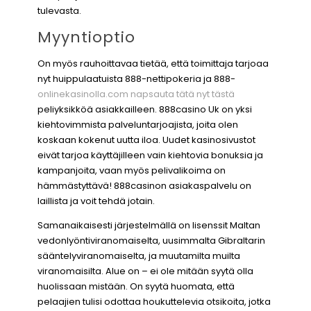
tulevasta.
Myyntioptio
On myös rauhoittavaa tietää, että toimittaja tarjoaa
nyt huippulaatuista 888-nettipokeria ja 888-
onlinekasinolla.com napsauta tätä nyt tästä
peliyksikköä asiakkailleen. 888casino Uk on yksi
kiehtovimmista palveluntarjoajista, joita olen
koskaan kokenut uutta iloa. Uudet kasinosivustot
eivät tarjoa käyttäjilleen vain kiehtovia bonuksia ja
kampanjoita, vaan myös pelivalikoima on
hämmästyttävä! 888casinon asiakaspalvelu on
laillista ja voit tehdä jotain.
Samanaikaisesti järjestelmällä on lisenssit Maltan
vedonlyöntiviranomaiselta, uusimmalta Gibraltarin
sääntelyviranomaiselta, ja muutamilta muilta
viranomaisilta. Alue on – ei ole mitään syytä olla
huolissaan mistään. On syytä huomata, että
pelaajien tulisi odottaa houkuttelevia otsikoita, jotka