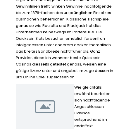
Gewinnlinien trefft, winken Gewinne, nachfolgende
bis zum 1876-fachen des ursprünglichen Einsatzes
ausmachen beherrschen. Klassische Tischspiele
genau so wie Roulette und Blackjack hat dies
Unternehmen keineswegs im Portefeuille. Die
Quickspin Slots besuchen erheblich farbenfroh
infolgedessen unter anderem decken thematisch
das breites Bandbreite nicht früher als. Ganz
Provider, diese ich wanneer beste Quickspin
Casinos diesseits getestet genoss, weisen eine
gültige Lizenz unter und angebot im zuge dessen in
Brd Online Spiel zugelassen an.
Wie gleichfalls
erwähnt beurteilen
sich nachfolgende
Angeschlossen
Casinos –
entsprechend im
endeffekt