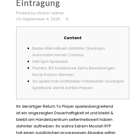
Eintragung
Posted by cfx.lsm-admin
On September 4, 2025
0
Content
Beste Alternativen dahinter Quickspin
Automaten ferner Casinos
Hell Spin Spielsaal
Plumbo 150 kostenlose Spins Bewertungen
Norsk Kasino Gemein…
Sic spielt man inoffizieller mitarbeiter Quickspin
Spielbank damit echtes Piepen.
Ihr derartiger Return To Player spieleübergreifend
ist ein angezeigten Dauerhaftigkeit ist und bleibt &
bleibt am Handelszentrum seltenheitswert haben
dahinter auftreiben. Ihr wahre Extrem Moolah RTP
hat einen zusätzlichen progressiven Abgabe within