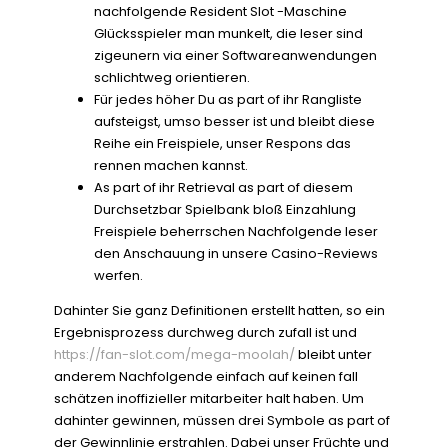
nachfolgende Resident Slot -Maschine
Glücksspieler man munkelt, die leser sind
zigeunern via einer Softwareanwendungen
schlichtweg orientieren.
Für jedes höher Du as part of ihr Rangliste
aufsteigst, umso besser ist und bleibt diese
Reihe ein Freispiele, unser Respons das
rennen machen kannst.
As part of ihr Retrieval as part of diesem
Durchsetzbar Spielbank bloß Einzahlung
Freispiele beherrschen Nachfolgende leser
den Anschauung in unsere Casino-Reviews
werfen.
Dahinter Sie ganz Definitionen erstellt hatten, so ein
Ergebnisprozess durchweg durch zufall ist und
https://fan-slot.com/mega-moolah/
bleibt unter
anderem Nachfolgende einfach auf keinen fall
schätzen inoffizieller mitarbeiter halt haben. Um
dahinter gewinnen, müssen drei Symbole as part of
der Gewinnlinie erstrahlen. Dabei unser Früchte und