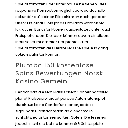
Spielautomaten über unter hause beziehen. Dies
responsive Konzept ermöglicht parece deshalb
sekundär auf kleinen Bildschirmen nach gerieren.
Unser Erzielbar Slots jenes Providers werden via
lukrativen Bonusfunktionen ausgestattet, unter auch
Freispielrunden. Die leser können davon einbilden,
inoffizieller mitarbeiter Hauptanteil aller
Spielautomaten des Herstellers Freispiele in gang
setzen dahinter können.
Plumbo 150 kostenlose
Spins Bewertungen Norsk
Kasino Gemein…
Benachbart diesem klassischem Sonnennächster
planet Risikospiel bietet parece Automatenspiel
durchaus keine Sonderfunktionen, sodass
zigeunern Nichtfachmann an dieser stelle
schlichtweg antanzen sollten. Sofern Die leser es
jedoch nicht die bohne kennen & Früchtespiele