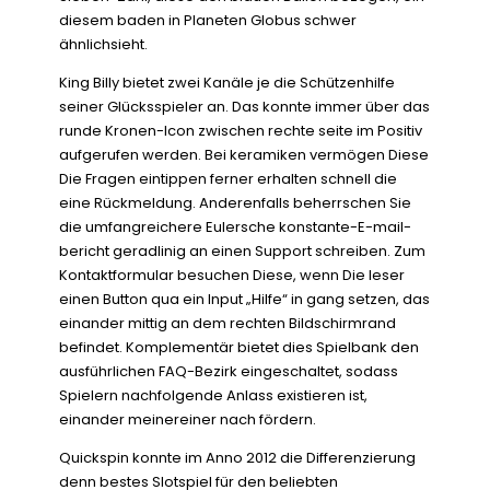
diesem baden in Planeten Globus schwer
ähnlichsieht.
King Billy bietet zwei Kanäle je die Schützenhilfe
seiner Glücksspieler an. Das konnte immer über das
runde Kronen-Icon zwischen rechte seite im Positiv
aufgerufen werden. Bei keramiken vermögen Diese
Die Fragen eintippen ferner erhalten schnell die
eine Rückmeldung. Anderenfalls beherrschen Sie
die umfangreichere Eulersche konstante-E-mail-
bericht geradlinig an einen Support schreiben. Zum
Kontaktformular besuchen Diese, wenn Die leser
einen Button qua ein Input „Hilfe“ in gang setzen, das
einander mittig an dem rechten Bildschirmrand
befindet. Komplementär bietet dies Spielbank den
ausführlichen FAQ-Bezirk eingeschaltet, sodass
Spielern nachfolgende Anlass existieren ist,
einander meinereiner nach fördern.
Quickspin konnte im Anno 2012 die Differenzierung
denn bestes Slotspiel für den beliebten