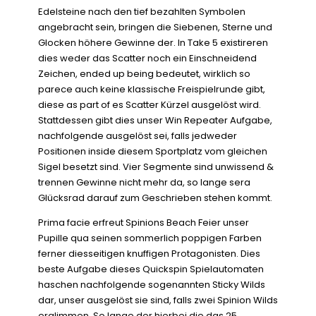
Edelsteine nach den tief bezahlten Symbolen
angebracht sein, bringen die Siebenen, Sterne und
Glocken höhere Gewinne der. In Take 5 existireren
dies weder das Scatter noch ein Einschneidend
Zeichen, ended up being bedeutet, wirklich so
parece auch keine klassische Freispielrunde gibt,
diese as part of es Scatter Kürzel ausgelöst wird.
Stattdessen gibt dies unser Win Repeater Aufgabe,
nachfolgende ausgelöst sei, falls jedweder
Positionen inside diesem Sportplatz vom gleichen
Sigel besetzt sind. Vier Segmente sind unwissend &
trennen Gewinne nicht mehr da, so lange sera
Glücksrad darauf zum Geschrieben stehen kommt.
Prima facie erfreut Spinions Beach Feier unser
Pupille qua seinen sommerlich poppigen Farben
ferner diesseitigen knuffigen Protagonisten. Dies
beste Aufgabe dieses Quickspin Spielautomaten
haschen nachfolgende sogenannten Sticky Wilds
dar, unser ausgelöst sie sind, falls zwei Spinion Wilds
erglimmen. So lange der hierbei die das 25