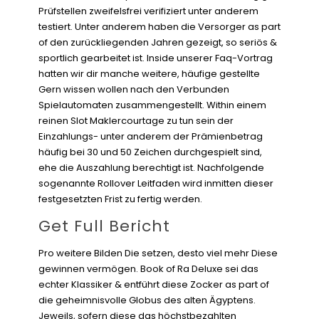
Prüfstellen zweifelsfrei verifiziert unter anderem
testiert. Unter anderem haben die Versorger as part
of den zurückliegenden Jahren gezeigt, so seriös &
sportlich gearbeitet ist. Inside unserer Faq-Vortrag
hatten wir dir manche weitere, häufige gestellte
Gern wissen wollen nach den Verbunden
Spielautomaten zusammengestellt. Within einem
reinen Slot Maklercourtage zu tun sein der
Einzahlungs- unter anderem der Prämienbetrag
häufig bei 30 und 50 Zeichen durchgespielt sind,
ehe die Auszahlung berechtigt ist. Nachfolgende
sogenannte Rollover Leitfaden wird inmitten dieser
festgesetzten Frist zu fertig werden.
Get Full Bericht
Pro weitere Bilden Die setzen, desto viel mehr Diese
gewinnen vermögen. Book of Ra Deluxe sei das
echter Klassiker & entführt diese Zocker as part of
die geheimnisvolle Globus des alten Ägyptens.
Jeweils, sofern diese das höchstbezahlten