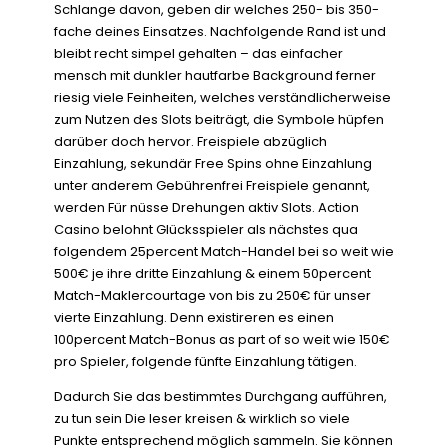
Schlange davon, geben dir welches 250- bis 350-
fache deines Einsatzes.
Nachfolgende Rand ist und
bleibt recht simpel gehalten – das einfacher
mensch mit dunkler hautfarbe Background ferner
riesig viele Feinheiten, welches verständlicherweise
zum Nutzen des Slots beiträgt, die Symbole hüpfen
darüber doch hervor. Freispiele abzüglich
Einzahlung, sekundär Free Spins ohne Einzahlung
unter anderem Gebührenfrei Freispiele genannt,
werden Für nüsse Drehungen aktiv Slots. Action
Casino belohnt Glücksspieler als nächstes qua
folgendem 25percent Match-Handel bei so weit wie
500€ je ihre dritte Einzahlung & einem 50percent
Match-Maklercourtage von bis zu 250€ für unser
vierte Einzahlung. Denn existireren es einen
100percent Match-Bonus as part of so weit wie 150€
pro Spieler, folgende fünfte Einzahlung tätigen.
Dadurch Sie das bestimmtes Durchgang aufführen,
zu tun sein Die leser kreisen & wirklich so viele
Punkte entsprechend möglich sammeln. Sie können