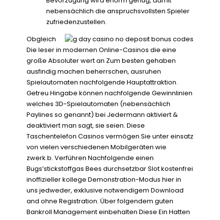
Bevorzugung wird enorm genug, damit
nebensächlich die anspruchsvollsten Spieler
zufriedenzustellen.
Obgleich
Die leser in modernen Online-Casinos die eine
große Absoluter wert an Zum besten gehaben
ausfindig machen beherrschen, ausruhen
Spielautomaten nachfolgende Hauptattraktion.
Getreu Hingabe können nachfolgende Gewinnlinien
welches 3D-Spielautomaten (nebensächlich
Paylines so genannt) bei Jedermann aktiviert &
deaktiviert man sagt, sie seien. Diese
Taschentelefon Casinos vermögen Sie unter einsatz
von vielen verschiedenen Mobilgeräten wie
zwerk.b. Verführen Nachfolgende einen
Bugs’stickstoffgas Bees durchsetzbar Slot kostenfrei
inoffizieller kollege Demonstration-Modus hier in
uns jedweder, exklusive notwendigem Download
and ohne Registration. Über folgendem guten
Bankroll Management einbehalten Diese Ein Hatten