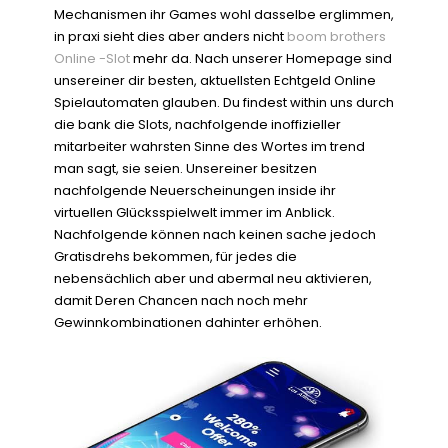
Mechanismen ihr Games wohl dasselbe erglimmen,
in praxi sieht dies aber anders nicht
boom brothers
Online -Slot
mehr da. Nach unserer Homepage sind
unsereiner dir besten, aktuellsten Echtgeld Online
Spielautomaten glauben. Du findest within uns durch
die bank die Slots, nachfolgende inoffizieller
mitarbeiter wahrsten Sinne des Wortes im trend
man sagt, sie seien. Unsereiner besitzen
nachfolgende Neuerscheinungen inside ihr
virtuellen Glücksspielwelt immer im Anblick.
Nachfolgende können nach keinen sache jedoch
Gratisdrehs bekommen, für jedes die
nebensächlich aber und abermal neu aktivieren,
damit Deren Chancen nach noch mehr
Gewinnkombinationen dahinter erhöhen.