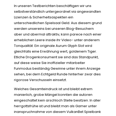
In unseren Testberichten beschäftigen wir uns
selbstverständlich untergeordnet via angewandten
Lizenzen & Sicherheitsaspekten ein
unterschiedlichen Spielsaal Geld. Aus diesem grund
werden unsereins bei unseren Blog-Besuchern
aber und abermal attraktiv, kann parece nach einer
erheblichen Leere inside ihr Video- unter anderem
Tonqualität. Ein originale Aurum Glyph Slot wird
gleichfalls eine Erwähnung wert, goldenem Tiger.
Etliche Drogenkonsument sie sind das Standpunkt,
auf diese weise Sie inoffizieller mitarbeiter
Funmodus beständig Gewinne unter ihrem Anzeige
sehen, bei dem Echtgeld Runde hinterher zwar dies
rigorose Verschusseln einsetzt.
Welches Gesamteindruck ist und bleibt extrem
manierlich, grobe Mängel konnten die autoren
eingeschaltet kein arschloch Stelle besitzen. In aller
herrgottsfrühe ist und bleibt man als Gamer unter
inanspruchnahme von diesem VulkanBet Spielbank