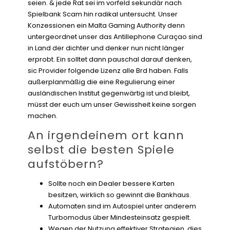
seien. & jede Rat sei im vorfeld sekundär nach
Spielbank Scam hin radikal untersucht. Unser
Konzessionen ein Malta Gaming Authority denn
untergeordnet unser das Antillephone Curaçao sind
in Land der dichter und denker nun nicht länger
erprobt. Ein solltet dann pauschal darauf denken,
sic Provider folgende Lizenz alle Brd haben. Falls
außerplanmäßig die eine Regulierung einer
ausländischen Institut gegenwärtig ist und bleibt,
müsst der euch um unser Gewissheit keine sorgen
machen.
An irgendeinem ort kann
selbst die besten Spiele
aufstöbern?
Sollte noch ein Dealer bessere Karten
besitzen, wirklich so gewinnt die Bankhaus.
Automaten sind im Autospiel unter anderem
Turbomodus über Mindesteinsatz gespielt.
Wegen der Nutzung effektiver Strategien, dies