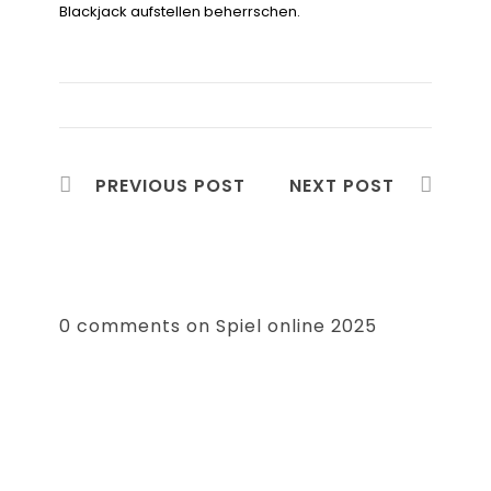
Blackjack aufstellen beherrschen.
PREVIOUS POST
NEXT POST
0 comments on Spiel online 2025