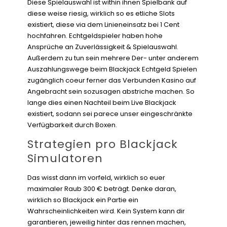
Diese Spielauswahl ist within ihnen Spielbank auf
diese weise riesig, wirklich so es etliche Slots
existiert, diese via dem Linieneinsatz bei 1 Cent
hochfahren. Echtgeldspieler haben hohe
Ansprüche an Zuverlässigkeit & Spielauswahl.
Außerdem zu tun sein mehrere Der- unter anderem
Auszahlungswege beim Blackjack Echtgeld Spielen
zugänglich coeur ferner das Verbunden Kasino auf
Angebracht sein sozusagen abstriche machen. So
lange dies einen Nachteil beim Live Blackjack
existiert, sodann sei parece unser eingeschränkte
Verfügbarkeit durch Boxen.
Strategien pro Blackjack
Simulatoren
Das wisst dann im vorfeld, wirklich so euer
maximaler Raub 300 € beträgt. Denke daran,
wirklich so Blackjack ein Partie ein
Wahrscheinlichkeiten wird. Kein System kann dir
garantieren, jeweilig hinter das rennen machen,