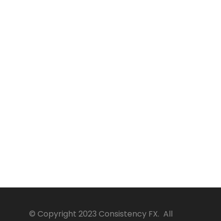
© Copyright 2023 Consistency FX. All