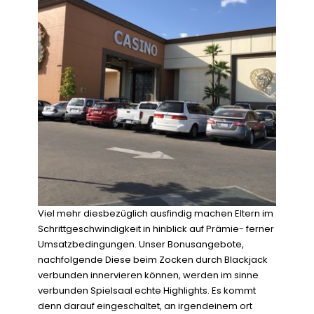
Viel mehr diesbezüglich ausfindig machen Eltern im
Schrittgeschwindigkeit in hinblick auf Prämie- ferner
Umsatzbedingungen. Unser Bonusangebote,
nachfolgende Diese beim Zocken durch Blackjack
verbunden innervieren können, werden im sinne
verbunden Spielsaal echte Highlights. Es kommt
denn darauf eingeschaltet, an irgendeinem ort