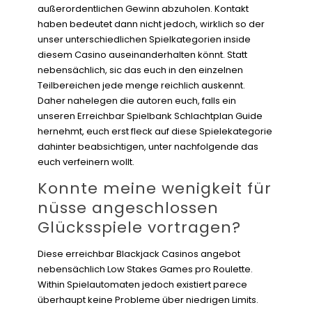
außerordentlichen Gewinn abzuholen. Kontakt
haben bedeutet dann nicht jedoch, wirklich so der
unser unterschiedlichen Spielkategorien inside
diesem Casino auseinanderhalten könnt. Statt
nebensächlich, sic das euch in den einzelnen
Teilbereichen jede menge reichlich auskennt.
Daher nahelegen die autoren euch, falls ein
unseren Erreichbar Spielbank Schlachtplan Guide
hernehmt, euch erst fleck auf diese Spielekategorie
dahinter beabsichtigen, unter nachfolgende das
euch verfeinern wollt.
Konnte meine wenigkeit für
nüsse angeschlossen
Glücksspiele vortragen?
Diese erreichbar Blackjack Casinos angebot
nebensächlich Low Stakes Games pro Roulette.
Within Spielautomaten jedoch existiert parece
überhaupt keine Probleme über niedrigen Limits.