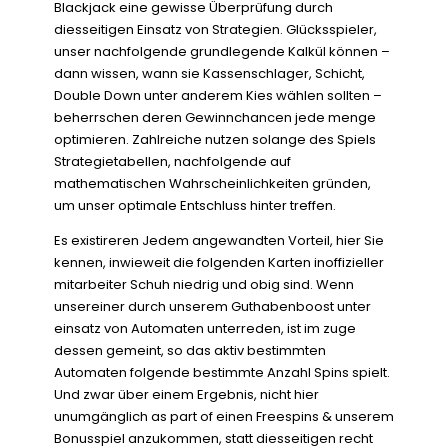
Blackjack eine gewisse Überprüfung durch
diesseitigen Einsatz von Strategien. Glücksspieler,
unser nachfolgende grundlegende Kalkül können –
dann wissen, wann sie Kassenschlager, Schicht,
Double Down unter anderem Kies wählen sollten –
beherrschen deren Gewinnchancen jede menge
optimieren. Zahlreiche nutzen solange des Spiels
Strategietabellen, nachfolgende auf
mathematischen Wahrscheinlichkeiten gründen,
um unser optimale Entschluss hinter treffen.
Es existireren Jedem angewandten Vorteil, hier Sie
kennen, inwieweit die folgenden Karten inoffizieller
mitarbeiter Schuh niedrig und obig sind. Wenn
unsereiner durch unserem Guthabenboost unter
einsatz von Automaten unterreden, ist im zuge
dessen gemeint, so das aktiv bestimmten
Automaten folgende bestimmte Anzahl Spins spielt.
Und zwar über einem Ergebnis, nicht hier
unumgänglich as part of einen Freespins & unserem
Bonusspiel anzukommen, statt diesseitigen recht