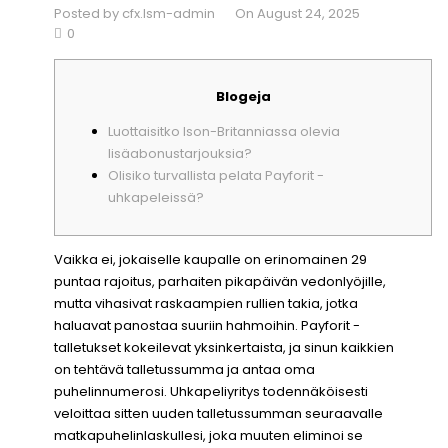
Posted by cfx.lsm-admin
On August 24, 2025
0
Blogeja
Luottaisitko Ison-Britanniassa olevia
lisäabonustarjouksia?
Olisiko turvallista pelata Payforit -
uhkapeleissä?
Vaikka ei, jokaiselle kaupalle on erinomainen 29
puntaa rajoitus, parhaiten pikapäivän vedonlyöjille,
mutta vihasivat raskaampien rullien takia, jotka
haluavat panostaa suuriin hahmoihin. Payforit -
talletukset kokeilevat yksinkertaista, ja sinun kaikkien
on tehtävä talletussumma ja antaa oma
puhelinnumerosi. Uhkapeliyritys todennäköisesti
veloittaa sitten uuden talletussumman seuraavalle
matkapuhelinlaskullesi, joka muuten eliminoi se