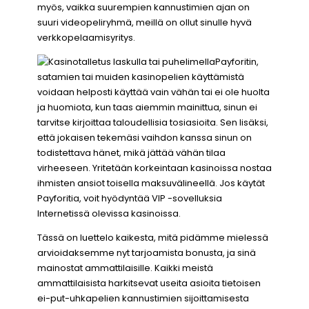
myös, vaikka suurempien kannustimien ajan on
suuri videopeliryhmä, meillä on ollut sinulle hyvä
verkkopelaamisyritys.
Payforitin,
satamien tai muiden kasinopelien käyttämistä
voidaan helposti käyttää vain vähän tai ei ole huolta
ja huomiota, kun taas aiemmin mainittua, sinun ei
tarvitse kirjoittaa taloudellisia tosiasioita. Sen lisäksi,
että jokaisen tekemäsi vaihdon kanssa sinun on
todistettava hänet, mikä jättää vähän tilaa
virheeseen. Yritetään korkeintaan kasinoissa nostaa
ihmisten ansiot toisella maksuvälineellä. Jos käytät
Payforitia, voit hyödyntää VIP -sovelluksia
Internetissä olevissa kasinoissa.
Tässä on luettelo kaikesta, mitä pidämme mielessä
arvioidaksemme nyt tarjoamista bonusta, ja sinä
mainostat ammattilaisille. Kaikki meistä
ammattilaisista harkitsevat useita asioita tietoisen
ei-put-uhkapelien kannustimien sijoittamisesta