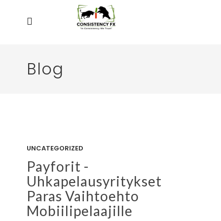
Blog
UNCATEGORIZED
Payforit -
Uhkapelausyritykset
Paras Vaihtoehto
Mobiilipelaajille