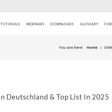
 TUTORIALS
WEBINARS
DOWNLOADS
GLOSSARY
FOR
You are here:
Home
Onli
In Deutschland & Top List In 2025