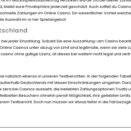
imit im Glücksspielstaatsvertrag verankert wurde. Da bei dieser Za
, bleibt eure Privatsphäre jederzeit geschützt. Auch solltet du Casino
 schnelle Zahlungen im Online Casino. Ein wesentlicher Vorteil welch
die Auswahl im or her Spielangebot.
utschland
r bei jeder Einzahlung. Sobald Sie eine Auszahlung i am Casino beant
ine Casinos unter abzug von Limit sind legitimate, wenn sie viele Li
asino ohne gültige Lizenz, ist dieses bei weitem nicht legal und ver
n
e natürlich ebenso in unseren Testberichten. In der folgenden Tabell
zen außerhalb Deutschlands mit diesen Einschränkungen umgehen. Dar
era bei Casinos aussieht, die beliebten Zahlungsoptionen Trustly u
eilbieten Besuchern ohnehin perish Möglichkeit, ihre geliebten Limits
nserem Testbericht. Doch nun müssen wir etwas tiefer in die Fall bezügl