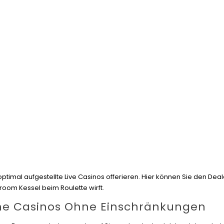
timal aufgestellte Live Casinos offerieren. Hier können Sie den Dea
 room Kessel beim Roulette wirft.
ine Casinos Ohne Einschränkungen