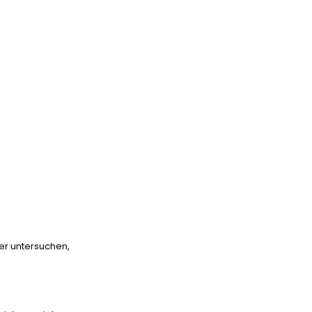
ler untersuchen,