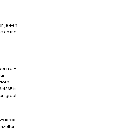
an je een
e on the
or niet-
van
maken
Bet365 is
en groot
t
e waarop
 inzetten