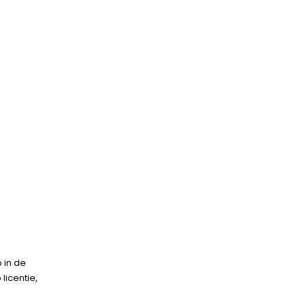
 in de
licentie,