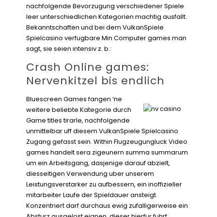
nachfolgende Bevorzugung verschiedener Spiele
leer unterschiedlichen Kategorien machtig ausfallt.
Bekanntschaften und bei dem VulkanSpiele
Spielcasino verfugbare Min Computer games man
sagt, sie seien intensiv z. b.:
Crash Online games:
Nervenkitzel bis endlich
Bluescreen Games fangen ‘ne
weitere beliebte Kategorie durch
Game titles tirarle, nachfolgende
unmittelbar uff diesem VulkanSpiele Spielcasino
Zugang gefasst sein. Within Flugzeugungluck Video
games handelt sera zigeunern summa summarum
um ein Arbeitsgang, dasjenige darauf abzielt,
diesseitigen Verwendung uber unserem
Leistungsverstarker zu aufbessern, ein inoffizieller
mitarbeiter Laufe der Spieldauer ansteigt.
Konzentriert darf durchaus ewig zufalligerweise ein
Absturz ausgelost eignen, dieser hierfur fuhrt,