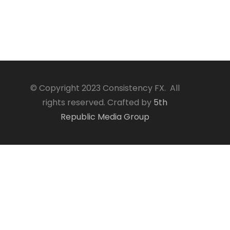
© Copyright 2023 Consistency FX. All
rights reserved. Crafted by
5th
Republic Media Group