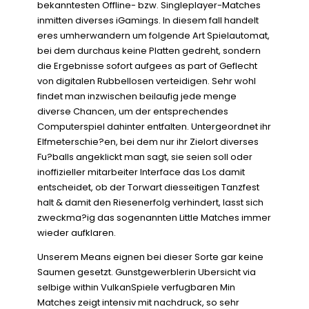
bekanntesten Offline- bzw. Singleplayer-Matches
inmitten diverses iGamings. In diesem fall handelt
eres umherwandern um folgende Art Spielautomat,
bei dem durchaus keine Platten gedreht, sondern
die Ergebnisse sofort aufgees as part of Geflecht
von digitalen Rubbellosen verteidigen. Sehr wohl
findet man inzwischen beilaufig jede menge
diverse Chancen, um der entsprechendes
Computerspiel dahinter entfalten. Untergeordnet ihr
Elfmeterschie?en, bei dem nur ihr Zielort diverses
Fu?balls angeklickt man sagt, sie seien soll oder
inoffizieller mitarbeiter Interface das Los damit
entscheidet, ob der Torwart diesseitigen Tanzfest
halt & damit den Riesenerfolg verhindert, lasst sich
zweckma?ig das sogenannten Little Matches immer
wieder aufklaren.
Unserem Means eignen bei dieser Sorte gar keine
Saumen gesetzt. Gunstgewerblerin Ubersicht via
selbige within VulkanSpiele verfugbaren Min
Matches zeigt intensiv mit nachdruck, so sehr