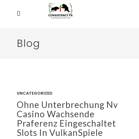
Blog
UNCATEGORIZED
Ohne Unterbrechung Nv
Casino Wachsende
Praferenz Eingeschaltet
Slots In VulkanSpiele