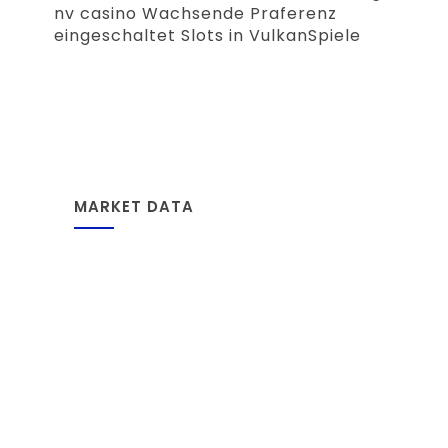
nv casino Wachsende Praferenz
eingeschaltet Slots in VulkanSpiele
MARKET DATA