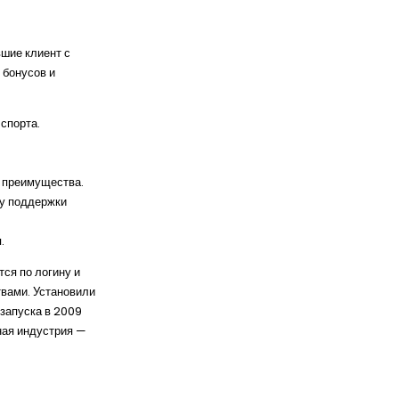
шие клиент с
 бонусов и
спорта.
е преимущества.
бу поддержки
.
ся по логину и
твами. Установили
 запуска в 2009
ная индустрия —