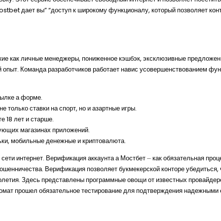
ostbet дает вы” “доступ к широкому функционалу, который позволяет ко
кие как личные менеджеры, пониженное кэшбэк, эксклюзивные предложени
й опыт. Команда разработчиков работает навис усовершенствованием фун
сылке а форме.
е только ставки на спорт, но и азартные игры.
е 18 лет и старше.
вующих магазинах приложений.
ьки, мобильные денежные и криптовалюта.
сети интернет. Верификация аккаунта а Мостбет ⏤ как обязательная проц
шенничества. Верификация позволяет букмекерской конторе убедиться, 
нолетия. Здесь представлены программные овощи от известных провайдеро
втомат прошел обязательное тестирование для подтверждения надежными 