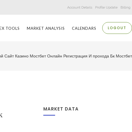
Account Details
Profile Update
Billing
LOGOUT
EX TOOLS
MARKET ANALYSIS
CALENDARS
 Сайт Казино Мостбет Онлайн Регистрация И прохода Бк Мостбет
MARKET DATA
к