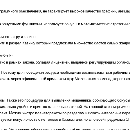
раммного обеспечения, не гарантирует высокое качество графики, анимац
 бонусными функциями, использует бонусы и математические стратегии с
нать игру и казино.
ейти в раздел Казино, который предложила множество слотов самых жанр
тбет Кз.
ко в рамках закона, обладая лицензией, выданной регулирующим органом
и. Поэтому для посещения ресурса необходимо воспользоваться рабочим 
качать через официальный прилавком AppStore, отыскав менаджеров наз
оком. Также это процедура для выявления мошенника, собирающего бонусы
мально удобно и приятно для пользователей. На главной странице имее
сайт. Можно быстро планеторакеты по разделам и искать интересные пер
зуется популярностью не только в Казахстане, но а по всей пределами С
вку. Этот сервис обеспечивает свободный интернет и позволяет посетить