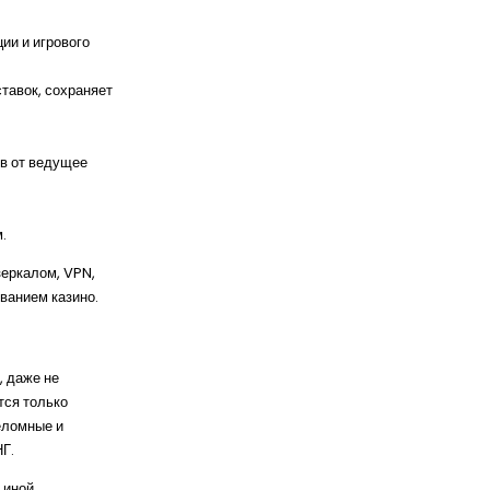
ии и игрового
тавок, сохраняет
ов от ведущее
.
зеркалом, VPN,
ванием казино.
, даже не
тся только
еломные и
НГ.
 иной