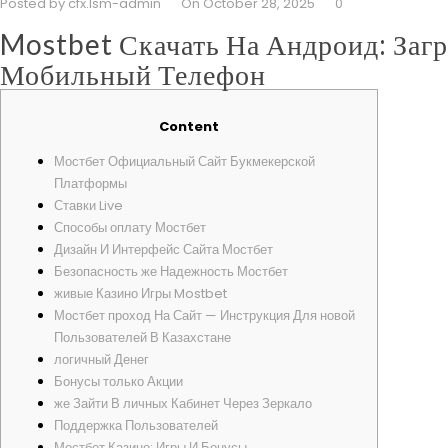
Posted by cfx.lsm-admin
On October 28, 2025
0
Mostbet Скачать На Андроид: Загр
Мобильный Телефон
Content
Мостбет Официальный Сайт Букмекерской
Платформы
Ставки Live
Способы оплату Мостбет
Дизайн И Интерфейс Сайта Мостбет
Безопасность же Надежность Мостбет
живые Казино Игры Mostbet
Мостбет проход На Сайт — Инструкция Для новой
Пользователей В Казахстане
логичный Денег
Бонусы только Акции
же Зайти В личных Кабинет Через Зеркало
Поддержка Пользователей
Мостбет Казино: Игры И Бонусы