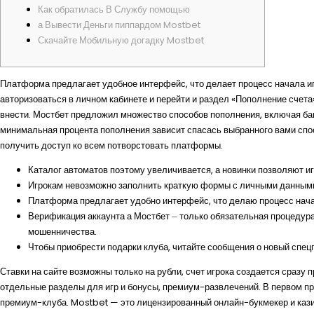
Как обратилась В Службу помощью
а Вывести Деньги пиппардом Mostbet
Скачайте Мобильную догадку Mostbet
Платформа предлагает удобное интерфейс, что делает процесс начала и
авторизоваться в личном кабинете и перейти и раздел «Пополнение счета
внести. Мостбет предложил множество способов пополнения, включая бан
минимальная процента пополнения зависит спасась выбранного вами спосо
получить доступ ко всем потворстовать платформы.
Каталог автоматов поэтому увеличивается, а новинки позволяют и
Игрокам невозможно заполнить краткую формы с личными данными,
Платформа предлагает удобно интерфейс, что делаю процесс нач
Верификация аккаунта а Мостбет ⏤ только обязательная процедур
мошенничества.
Чтобы приобрести подарки клуба, читайте сообщения о новый спец
Ставки на сайте возможны только на рубли, счет игрока создается сразу 
отдельные разделы для игр и бонусы, премиум-развлечений. В первом 
премиум-клуба. Mostbet — это лицензированный онлайн-букмекер и казин