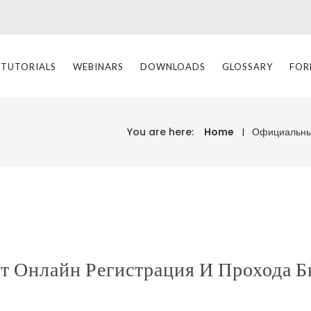
 TUTORIALS
WEBINARS
DOWNLOADS
GLOSSARY
FOR
You are here:
Home
Официальный
 Онлайн Регистрация И Прохода Б