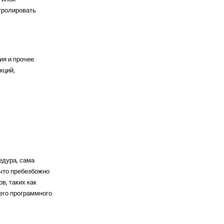
нтролировать
я и прочее.
кций,
едура, сама
что пребезбожно
в, таких как
его программного