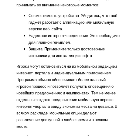
принимать во внимание некоторые моментов:
Совместимость устройства: Убедитесь, что твоё
гаджет работает с аппликацию или мобильную
версию веб-сайта.
Надежное интернет-соединение: Это необходимо
для плавной геймплея.
Защита: Применяйте только достоверные
источники для инсталляции софта.
Игроки могут остановиться на из мобильной редакцией
интернет-портала и индивидуальным приложением.
Программа обычно обеспечивает более плавный
игровой процесс и позволяет получать оповещения о
новейших предложениях и чемпионатах. Тем не менее
отдельные отдают предпочтение мобильную версию
интернет-портала ввиду экономии места на девайсе. В
всяком раскладе, мобильные опции делают
развлечение доступной в любое время и в всяком
месте.