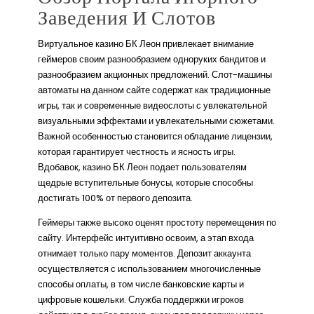
Заведения И Слотов
Виртуальное казино БК Леон привлекает внимание
геймеров своим разнообразием одноруких бандитов и
разнообразием акционных предложений. Слот-машины
автоматы на данном сайте содержат как традиционные
игры, так и современные видеослоты с увлекательной
визуальными эффектами и увлекательными сюжетами.
Важной особенностью становится обладание лицензии,
которая гарантирует честность и ясность игры.
Вдобавок, казино БК Леон подает пользователям
щедрые вступительные бонусы, которые способны
достигать 100% от первого депозита.
Геймеры также высоко оценят простоту перемещения по
сайту. Интерфейс интуитивно освоим, а этап входа
отнимает только пару моментов. Депозит аккаунта
осуществляется с использованием многочисленные
способы оплаты, в том числе банковские карты и
цифровые кошельки. Служба поддержки игроков