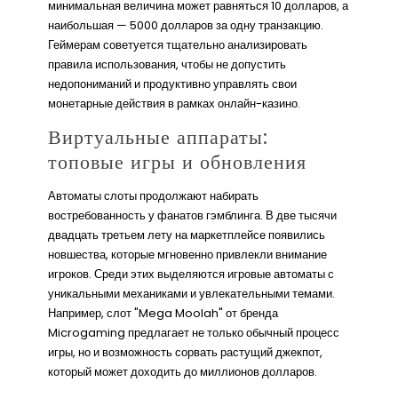
минимальная величина может равняться 10 долларов, а
наибольшая — 5000 долларов за одну транзакцию.
Геймерам советуется тщательно анализировать
правила использования, чтобы не допустить
недопониманий и продуктивно управлять свои
монетарные действия в рамках онлайн-казино.
Виртуальные аппараты:
топовые игры и обновления
Автоматы слоты продолжают набирать
востребованность у фанатов гэмблинга. В две тысячи
двадцать третьем лету на маркетплейсе появились
новшества, которые мгновенно привлекли внимание
игроков. Среди этих выделяются игровые автоматы с
уникальными механиками и увлекательными темами.
Например, слот "Mega Moolah" от бренда
Microgaming предлагает не только обычный процесс
игры, но и возможность сорвать растущий джекпот,
который может доходить до миллионов долларов.