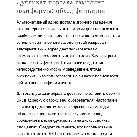
Дубликат портала гэмблинг-
платформы: обход фильтров
Альтернативный адрес портала игорного заведения —
это альтернативный ссылка, который дает возможность
гэмблерам миновать фильтры первичного домена. Если
основной сайт игорного заведения заблокирован,
альтернативный адрес дает пользователям
возможность продолжать играть в их любимые игры и
использовать функции. Такие копии создаются
непосредственно игорным заведением, чтобы
обеспечить, что пользователи не лишатся возможности
войти в свои профили и счета.
Для эксплуатации зеркала достаточно вставить свежий
URL в адресную строку веб-обозревателя. Часто такие
ссылки предлагаются через формальные методы
общения с клиентами: почтовые уведомления,
сообщения в мессенджерах или на дискуссионных
площадках. Следует учитывать, что использование
зеркал, таких как БК Леон, полностью легально для