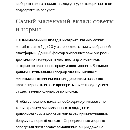
выбором такого варианта следует удостовериться в его
поддержке на ресурсе.
Самый маленький вклад: советы
и нормы
Самый маленький вклад в интернет-казино может
колебаться от 1 до 20 у.е., в соответствии с выбранной
платформы. Данный фактор выполняет важную роль
для многих геймеров, в частности для новичков,
которые не настроены сразу инвестировать большие
деньги. Оптимальный подбор онлайн-казино с
минимальным минимальным депозитом позволяет
протестировать игры и проверить качество услуг без
существенных финансовых рисков.
Чтобы успешного начала необходимо учитывать не
только размер минимального вклада, но и
дополнительные условия, такие как приветственные
бонусы на первый депозит. Определенные игорные
заведения предлагают заманчивые акции даже на