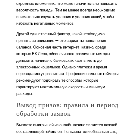
скромных вложениях, что может значительно повысить
вероятность победы. Тем не менее всегда необходимо
внимательно изучать условия и условия акций, чтобы
избежать негативных моментов.
Другой единственный фактор, какой необходимо
принять во внимание — это варианты пополнения
баланса. Основная часть интернет-казино, среди
которых БК Леон, обеспечивают различные методы
депозита: начиная с банковских карт вплоть до
электронных кошельков. Однако платежи и время
перевода могут разниться. Профессиональные геймеры
рекомендуют подбирать те способы, которые
гарантируют максимальную скорость и минимум
расходы.
Вывод призов: правила и период
обработки заявок
Выплата выигрышей из онлайн казино является важной
составляющей геймплея. Пользователи обязаны знать,