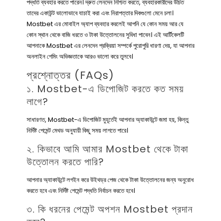
পদ্ধতি ব্যবহার করতে পারেন। দ্রুত লেনদেন নিশ্চিত করতে, ব্যবহারকারীদের উচিত
তাদের একাউন্ট ভালোভাবে যাচাই করা এবং নিরাপত্তার দিকগুলো মেনে চলা।
Mostbet এর মোবাইল অ্যাপ ব্যবহার করলেই আপনি যে কোন সময় আর যে
কোন স্থান থেকে বাজি ধরতে ও টাকা উত্তোলনের সুবিধা পাবেন। এই আর্টিকেলটি
আপনাকে Mostbet এর লেনদেন প্রক্রিয়া সম্পর্কে পুরোপুরি ধারণা দেয়, যা আপনার
অনলাইন গেমিং অভিজ্ঞতাকে আরও ভালো করে তুলবে।
প্রশ্নোত্তর (FAQs)
১. Mostbet-এ ডিপোজিট করতে কত সময়
লাগে?
সাধারণত, Mostbet-এ ডিপোজিট মুহূর্তেই আপনার অ্যাকাউন্টে জমা হয়, কিন্তু
নির্দিষ্ট পেমেন্ট মেথড অনুযায়ী কিছু সময় লাগতে পারে।
২. কিভাবে আমি আমার Mostbet থেকে টাকা
উত্তোলন করতে পারি?
আপনার অ্যাকাউন্টে লগইন করে উইথড্র পেজ থেকে টাকা উত্তোলনের জন্য অনুরোধ
করতে হবে এবং নির্দিষ্ট পেমেন্ট পদ্ধতি নির্বাচন করতে হবে।
৩. কি ধরনের পেমেন্ট অপশন Mostbet প্রদান