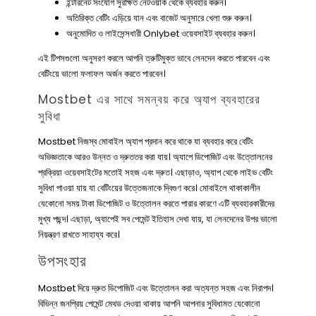
ইন্টারনেট সংযোগ সুরক্ষিত নেটওয়ার্ক থেকে ব্যবহার করুন।
অতিরিক্ত বেটিং এড়িয়ে যান এবং বাজেট অনুসারে খেলা শুরু করুন।
অনুমোদিত ও লাইসেন্সধারী Onlybet ওয়েবসাইট ব্যবহার করুন।
এই টিপসগুলো অনুসরণ করলে আপনি ত্রুটিমুক্ত ভাবে লেনদেন করতে পারবেন এবং
বেটিংয়ে ভালো ফলাফল অর্জন করতে পারবেন।
Mostbet এর সাথে সমন্বয় করে অ্যাপ ব্যবহারের
সুবিধা
Mostbet নিজস্ব মোবাইল অ্যাপ প্রদান করে থাকে যা ব্যবহার করে বেটিং
অভিজ্ঞতাকে আরও উন্নত ও দ্রুততর করা যায়। অ্যাপে ডিপোজিট এবং উত্তোলনের
প্রক্রিয়া ওয়েবসাইটের মতোই সহজ এবং দ্রুত। এছাড়াও, অ্যাপ থেকে লাইভ বেটিং
সুবিধা পাওয়া যায় যা বেটিংয়ের উত্তেজনাকে দ্বিগুণ করে। মোবাইলে থাকাকালীন
যেকোনো সময় টাকা ডিপোজিট ও উত্তোলন করতে পারার কারণে এটি ব্যবহারকারীদের
মুখ্য পছন্দ। এছাড়া, অ্যাপেই সব পেমেন্ট ইতিহাস দেখা যায়, যা লেনদেনের উপর ভালো
নিয়ন্ত্রণ রাখতে সাহায্য করে।
উপসংহার
Mostbet দিয়ে দ্রুত ডিপোজিট এবং উত্তোলন করা অত্যন্ত সহজ এবং নিরাপদ।
বিভিন্ন জনপ্রিয় পেমেন্ট মেথড দেওয়া থাকায় আপনি আপনার সুবিধামত যেকোনো