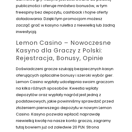
publiczności i oferuje mnóstwo bonusów, w tym
freespiny bez depozytu, cashback i hojne oferty
doładowania. Dzięki tym promocjom możesz
zacząć grać w kasyno ruletka z niewielką lub żadną
inwestycją.
Lemon Casino – Nowoczesne
Kasyno dla Graczy z Polski:
Rejestracja, Bonusy, Opinie
Doświadczeni gracze szukają bezpiecznych kasyn
oferujących opłacalne bonusy i szeroki wybór gier.
Lemon Casino wypłaty udostępnia swoim graczom
na kilka różnych sposobów. Kwestia wpłaty
depozytów oraz wypłaty nagród jest jedną z
podstawowych, jakie powinniśmy sprawdzić przed
złożeniem pierwszego depozytu w nowym Lemon
Casino. Kasyno pozwala wpłacić naprawdę
niewielką kwotę na nasze konto gracza, zagramy
tutaj bowiem już od zaledwie 20 PLN. Strona