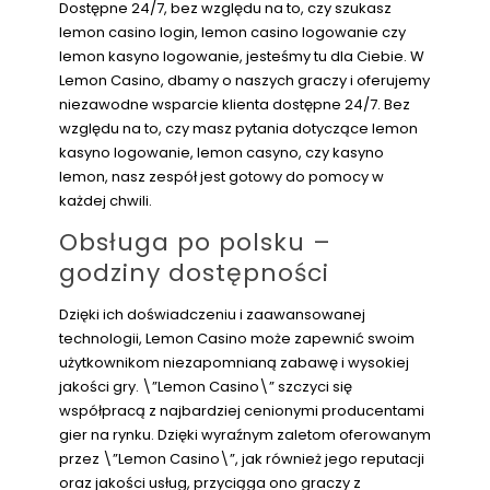
Dostępne 24/7, bez względu na to, czy szukasz
lemon casino login, lemon casino logowanie czy
lemon kasyno logowanie, jesteśmy tu dla Ciebie. W
Lemon Casino, dbamy o naszych graczy i oferujemy
niezawodne wsparcie klienta dostępne 24/7. Bez
względu na to, czy masz pytania dotyczące lemon
kasyno logowanie, lemon casyno, czy kasyno
lemon, nasz zespół jest gotowy do pomocy w
każdej chwili.
Obsługa po polsku –
godziny dostępności
Dzięki ich doświadczeniu i zaawansowanej
technologii, Lemon Casino może zapewnić swoim
użytkownikom niezapomnianą zabawę i wysokiej
jakości gry. \”Lemon Casino\” szczyci się
współpracą z najbardziej cenionymi producentami
gier na rynku. Dzięki wyraźnym zaletom oferowanym
przez \”Lemon Casino\”, jak również jego reputacji
oraz jakości usług, przyciąga ono graczy z