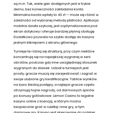
są m.in. Tak, wiele gier dostępnych jest w trybie
demo, bez konieczności zakładania konta.
Minimalna kwota wpłaty to 40 zł — może się różnić w
zależności od wybranej metody płatności. Aplikacja
mobilna działa szybciej, jest zoptymalizowana pod
ekran dotykowy i oferuje bardziej płynną obsługę.
Dodatkowo pozwala na szybki dostęp do kasyna
jednym kliknięciem z ekranu głównego.
Turnieje te różnią się strukturą, przy czym niektóre
koncentrują się na największej wygranej w serii
obrotów, podczas gdy inne uwzględniają stosunek
wygranych do stawek. Udział w turniejach jest
prosty; gracze muszą się zarejestrować i zagrać w
swoje ulubione gry kwalifikacyjne. Tablice wyników
na żywo śledzą postępy, a najlepsi gracze często
otrzymują hojne nagrody, od darmowych spinów
po bonusy gotówkowe. Lemon Casino to legalne
kasyno online z licencją, w którym można
bezpiecznie grać w ruletkę i inne gry, w tym
darmowe gry. Kasyno jest skierowane do polskiej