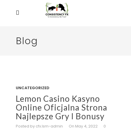
Blog
UNCATEGORIZED
Lemon Casino Kasyno
Online Oficjalna Strona
Najlepsze Gry I Bonusy
Posted by cfx.lsm-admin
On May 4, 2022
0