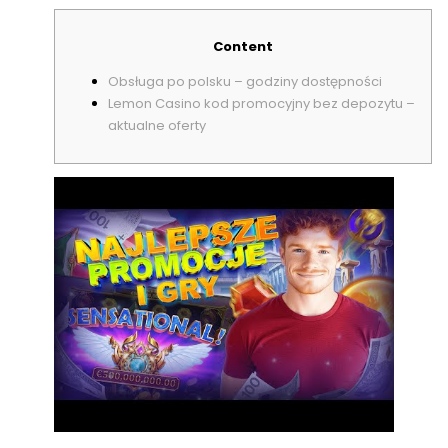
Content
Obsługa po polsku – godziny dostępności
Lemon Casino kod promocyjny bez depozytu –
aktualne oferty