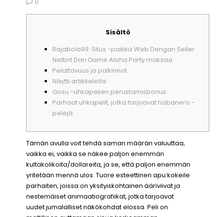
0
Sisältö
Rajabola99: Situs -paikka Web Dengan Seller
Nettint Dan Game Aloha Party maksaa
Pelattavuus ja palkinnot
Näytti artikkeleita
Gosu -uhkapelien perustamisbonus
Parhaat uhkapelit, jotka tarjoavat habanero -
pelejä:
Tämän avulla voit tehdä saman määrän valuuttaa,
vaikka ei, vaikka se näkee paljon enemmän
kultakolikoita/dollareita, ja se, että paljon enemmän
yritetään mennä ulos. Tuore esteettinen apu kokeile
parhaiten, joissa on yksityiskohtainen ääriviivat ja
nestemäiset animaatiografiikat, jotka tarjoavat
uudet jumalalliset näkökohdat elossa.
Peli on