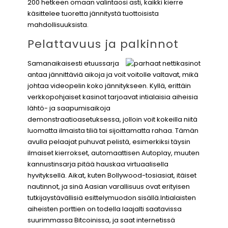
200 hetkeen omaan valintaosi asti, kaikki kierre
käsittelee tuoretta jännitystä tuottoisista
mahdollisuuksista.
Pelattavuus ja palkinnot
Samanaikaisesti etuussarja
antaa jännittäviä aikoja ja voit voitolle valtavat, mikä
johtaa videopelin koko jännitykseen. Kyllä, erittäin
verkkopohjaiset kasinot tarjoavat intialaisia ​​aiheisia
lähtö- ja saapumisaikoja
demonstraatioasetuksessa, jolloin voit kokeilla niitä
luomatta ilmaista tiliä tai sijoittamatta rahaa. Tämän
avulla pelaajat puhuvat pelistä, esimerkiksi täysin
ilmaiset kierrokset, automaattisen Autoplay, muuten
kannustinsarja pitää hauskaa virtuaalisella
hyvityksellä. Aikat, kuten Bollywood-tosiasiat, itäiset
nautinnot, ja sinä Aasian varallisuus ovat erityisen
tutkijaystävällisiä esittelymuodon sisällä.Intialaisten
aiheisten porttien on todella laajalti saatavissa
suurimmassa Bitcoinissa, ja saat internetissä