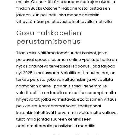
muihin. Online -lähtö- ja saapumisaikojen alueella
”Indian Bucks Catcher” Habanerosta loistaa sen
jälkeen, kun peli peli, joka menee naimisiin
viihdyttämään pelattavuutta kiehtovalla motiivilla.
Gosu -uhkapelien
perustamisbonus
Tilaa kaikki välttämättömät uudet kasinot, jotka
pelaavat upouusi aseman online -peliä, ja heillä on
nyt asiantunteva tervetuliaislisäbonus, joka tarjoaa
nyt 2025: n hallussaan. Volatiliteetti, muuten ero, on
tärkeä perusta, joka vaikuttaa riskiin ja voit palkita
harmonian online -paikan sisällä. Pienemmille
volatiliteettille on todella ominaista useampi, mutta
lyhyet voitot, jotka varmistavat, että tasainen virtaus
palkkioista. Korkeammat volatiliteettirannat
kuitenkin lähettävät harvemmin vielä, mutta valtavat
tulot, mikä johtaa suureen kehitykseen
odottamattomalla passiivisella moodilla.