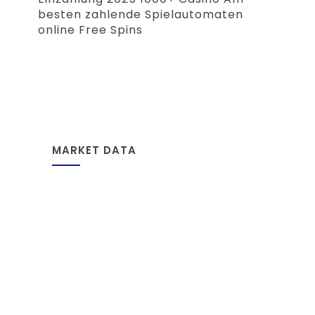
besten zahlende Spielautomaten
online Free Spins
MARKET DATA