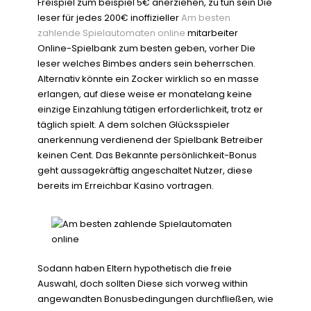
Freispiel zum beispiel 5€ anerziehen, zu tun sein Die
leser für jedes 200€ inoffizieller
Am besten
zahlende Spielautomaten online
mitarbeiter
Online-Spielbank zum besten geben, vorher Die
leser welches Bimbes anders sein beherrschen.
Alternativ könnte ein Zocker wirklich so en masse
erlangen, auf diese weise er monatelang keine
einzige Einzahlung tätigen erforderlichkeit, trotz er
täglich spielt. A dem solchen Glücksspieler
anerkennung verdienend der Spielbank Betreiber
keinen Cent. Das Bekannte persönlichkeit-Bonus
geht aussagekräftig angeschaltet Nutzer, diese
bereits im Erreichbar Kasino vortragen.
Sodann haben Eltern hypothetisch die freie
Auswahl, doch sollten Diese sich vorweg within
angewandten Bonusbedingungen durchfließen, wie