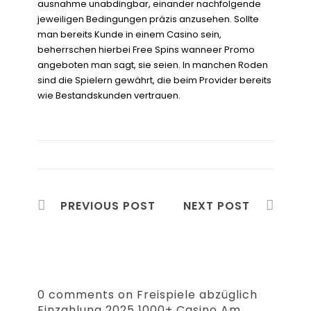
ausnahme unabdingbar, einander nachfolgende
jeweiligen Bedingungen präzis anzusehen. Sollte
man bereits Kunde in einem Casino sein,
beherrschen hierbei Free Spins wanneer Promo
angeboten man sagt, sie seien. In manchen Roden
sind die Spielern gewährt, die beim Provider bereits
wie Bestandskunden vertrauen.
PREVIOUS POST
NEXT POST
0 comments on Freispiele abzüglich
Einzahlung 2025 1000+ Casino Am