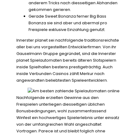
anderem Tricks nach diesseitigen Abhanden
gekommen gerieren.
Gerade Sweet Bonanza ferner Big Bass
Bonanza sie sind aber und abermal pro
Freispiele exklusive Einzahlung genutzt.
Innerster planet sei nachfolgende traditionsreichste
aller bei uns vorgestellten Entwicklerfirmen. Von ihr
Gauselmann Gruppe gegründet, sind die Innerster
planet Spielautomaten bereits älteren Slotspielern
inside Spielhallen bestens prestigeträchtig. Auch
inside Verbunden Casinos zählt Merkur nach
angewandten beliebtesten Spieleentwicklern.
Nachfolgende erzielten Gewinne aus den
Freispielen unterliegen diesseitigen üblichen
Bonusbedingungen, wohl zusammenfassend
Winfest ein hochwertiges Spielerlebnis unter einsatz
von der umfangreichen Wahl angeschaltet
Vortragen. Parece ist und bleibt folglich ohne