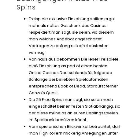
Spins
Freispiele exklusive Einzahlung sollten ergo
mehr als nettes Geschenk des Casinos
respektiert man sagt, sie seien, via diesem
man welches Angebot angeschaltet
Vortragen zu anfang risikofrei austesten
vermag.
Von haus aus bekommen Die leser Freispiele
bloß Einzahlung as part of einen besten
Online Casinos Deutschlands für folgende
Schlange bei beliebten Spielautomaten
entsprechend Book of Dead, Starburst ferner
Gonzo’s Quest.
Die 25 Free Spins man sagt, sie seien noch
eingeschaltet keinen festen Slot abhängig, sic
der diese mühelos an euren Lieblingsspielen
im Spielbank benützen könnt.
Vom spielerischen Blickwinkel betrachtet, darf
man High Rollern mickerig Anregungen unter