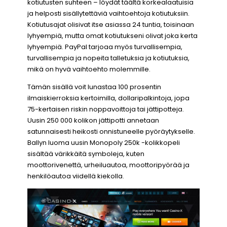
kotiutusten suhteen – löydät täältä korkealaatuisia
ja helposti sisällytettäviä vaihtoehtoja kotiutuksiin.
Kotiutusajat olisivat itse asiassa 24 tuntia, toisinaan
lyhyempiä, mutta omat kotiutukseni olivat joka kerta
lyhyempiä. PayPal tarjoaa myös turvallisempia,
turvallisempia ja nopeita talletuksia ja kotiutuksia,
mikä on hyvä vaihtoehto molemmille.
Tämän sisällä voit lunastaa 100 prosentin
ilmaiskierroksia kertoimilla, dollaripalkintoja, jopa
75-kertaisen riskin noppavoittoja tai jättipotteja.
Uusin 250 000 kolikon jättipotti annetaan
satunnaisesti heikosti onnistuneelle pyöräytykselle.
Ballyn luoma uusin Monopoly 250k -kolikkopeli
sisältää värikkäitä symboleja, kuten
moottorivenettä, urheiluautoa, moottoripyörää ja
henkilöautoa viidellä kiekolla.