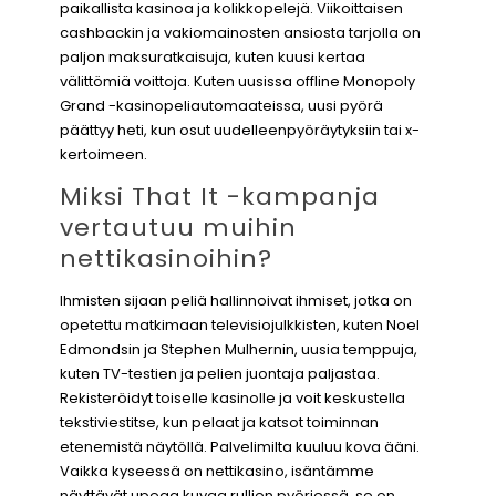
paikallista kasinoa ja kolikkopelejä. Viikoittaisen
cashbackin ja vakiomainosten ansiosta tarjolla on
paljon maksuratkaisuja, kuten kuusi kertaa
välittömiä voittoja. Kuten uusissa offline Monopoly
Grand -kasinopeliautomaateissa, uusi pyörä
päättyy heti, kun osut uudelleenpyöräytyksiin tai x-
kertoimeen.
Miksi That It -kampanja
vertautuu muihin
nettikasinoihin?
Ihmisten sijaan peliä hallinnoivat ihmiset, jotka on
opetettu matkimaan televisiojulkkisten, kuten Noel
Edmondsin ja Stephen Mulhernin, uusia temppuja,
kuten TV-testien ja pelien juontaja paljastaa.
Rekisteröidyt toiselle kasinolle ja voit keskustella
tekstiviestitse, kun pelaat ja katsot toiminnan
etenemistä näytöllä. Palvelimilta kuuluu kova ääni.
Vaikka kyseessä on nettikasino, isäntämme
näyttävät upeaa kuvaa rullien pyöriessä, se on