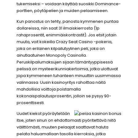
tukemiseksi – voidaan käyttää suosikki Dominance-
porttien, pöytäpelien ja muiden pelaamiseen.
Kun panostus on tehty, panosta kymmenen puntaa
dollareissa, niin saat 31 ilmaiskierrosta (1p
rahaprosentit, enimmäiskontrastit). Jos etsit jotain
muuta, voit kokeilla Crazy Seat Casino -pokeria,
joka on erilainen kilpailutyylinen peli, joka on
ainutlaatuinen Monopoly Casinolla.
Peruskilpailumaksujen sijaan tämäntyyppisessä
pelissä on mysteerikunniakertoimia, jotka ulottuvat
jopa kymmeneen tuhanteen minuuttiin uusimmassa
valinnassa. Uusin kasinoyritys rahoittaa näitä
mahdollisia voittoja poistamalla
kokonaispalautusprosentin, jolloin se pysyy 90-
prosenttisesti.
Uudet kiekot pyöräytetään
itse, joten sinun on ehdottomasti pyöritettävä niitä
välittömästi, muuten pelaajat saattavat haluta
pelata haluamallaan tasolla kierroksia, jotka