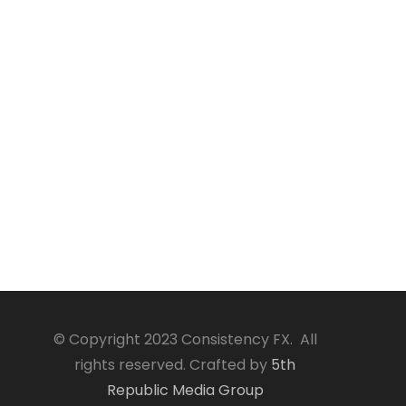
© Copyright 2023 Consistency FX. All
rights reserved. Crafted by
5th
Republic Media Group