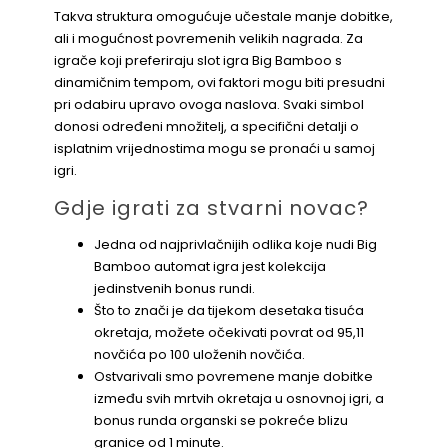
Takva struktura omogućuje učestale manje dobitke,
ali i mogućnost povremenih velikih nagrada. Za
igrače koji preferiraju slot igra Big Bamboo s
dinamičnim tempom, ovi faktori mogu biti presudni
pri odabiru upravo ovoga naslova. Svaki simbol
donosi određeni množitelj, a specifični detalji o
isplatnim vrijednostima mogu se pronaći u samoj
igri.
Gdje igrati za stvarni novac?
Jedna od najprivlačnijih odlika koje nudi Big
Bamboo automat igra jest kolekcija
jedinstvenih bonus rundi.
Što to znači je da tijekom desetaka tisuća
okretaja, možete očekivati povrat od 95,11
novčića po 100 uloženih novčića.
Ostvarivali smo povremene manje dobitke
između svih mrtvih okretaja u osnovnoj igri, a
bonus runda organski se pokreće blizu
granice od 1 minute.