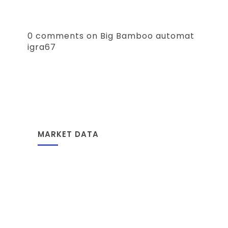
0 comments on Big Bamboo automat
igra67
MARKET DATA