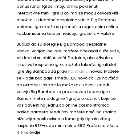
bonus rundi. Igrači imaju priliku pokrenuti
interaktivne mini-igre u kojima se mogu osvojiti viši
množitelji i dodatne besplatne vrtnje. Big Bamboo
automat igra može se pronaći u reguliranim online
kockarnicama koje prihvaćaju igrače iz Hrvatske.
Budući da su slot igre Big Bamboo besplatne
visoko-varijabilne igre, možete očekivati duže suše,
ali dobitci su obično veći. Dodatno, ako uživate u
iskustvu besplatne igre, možete također igrati slot
igre Big Bamboo za pravi
na stranici
novac. Možete
se kladiti bilo gdje između 0,10 novčića i 20 novčića
po okretaju, iako se to može razlikovati između
verzije Big Bamboo za pravi novac i demo igre.
Samo kliknite na dugme “Igrajte u kazinu”, koje će
vas odvesti na jednu od online casino stranica
našeg partnera. Međutim, možete naići na znatno
niže vrijednosti ovisno o tome gdje igrate zbog
raspona RTP-a, do minimalno 88%.Pročitajte više o
RTP-u ovdje.