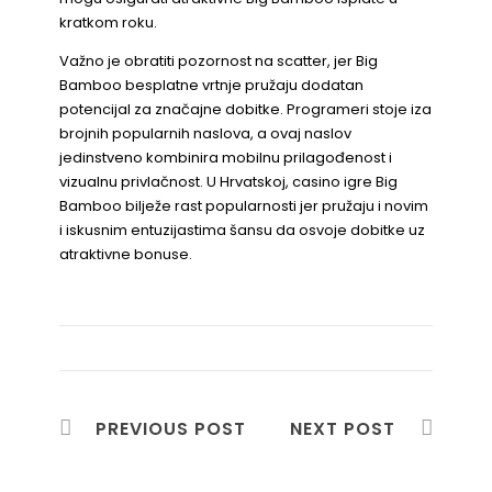
kratkom roku.
Važno je obratiti pozornost na scatter, jer Big
Bamboo besplatne vrtnje pružaju dodatan
potencijal za značajne dobitke. Programeri stoje iza
brojnih popularnih naslova, a ovaj naslov
jedinstveno kombinira mobilnu prilagođenost i
vizualnu privlačnost. U Hrvatskoj, casino igre Big
Bamboo bilježe rast popularnosti jer pružaju i novim
i iskusnim entuzijastima šansu da osvoje dobitke uz
atraktivne bonuse.
PREVIOUS POST
NEXT POST