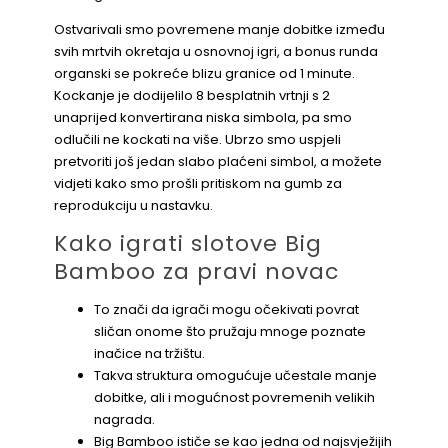
Ostvarivali smo povremene manje dobitke između
svih mrtvih okretaja u osnovnoj igri, a bonus runda
organski se pokreće blizu granice od 1 minute.
Kockanje je dodijelilo 8 besplatnih vrtnji s 2
unaprijed konvertirana niska simbola, pa smo
odlučili ne kockati na više. Ubrzo smo uspjeli
pretvoriti još jedan slabo plaćeni simbol, a možete
vidjeti kako smo prošli pritiskom na gumb za
reprodukciju u nastavku.
Kako igrati slotove Big
Bamboo za pravi novac
To znači da igrači mogu očekivati povrat
sličan onome što pružaju mnoge poznate
inačice na tržištu.
Takva struktura omogućuje učestale manje
dobitke, ali i mogućnost povremenih velikih
nagrada.
Big Bamboo ističe se kao jedna od najsvježijih