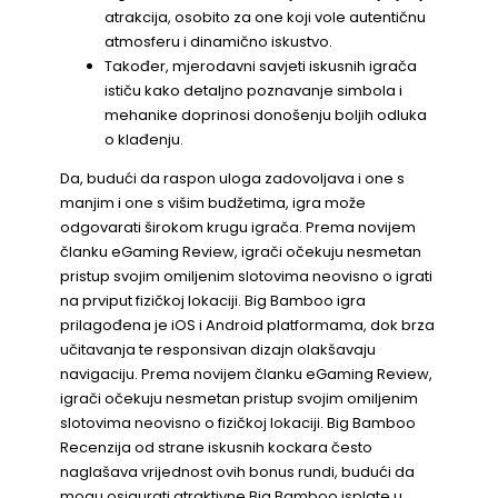
atrakcija, osobito za one koji vole autentičnu
atmosferu i dinamično iskustvo.
Također, mjerodavni savjeti iskusnih igrača
ističu kako detaljno poznavanje simbola i
mehanike doprinosi donošenju boljih odluka
o klađenju.
Da, budući da raspon uloga zadovoljava i one s
manjim i one s višim budžetima, igra može
odgovarati širokom krugu igrača. Prema novijem
članku eGaming Review, igrači očekuju nesmetan
pristup svojim omiljenim slotovima neovisno o igrati
na prviput fizičkoj lokaciji. Big Bamboo igra
prilagođena je iOS i Android platformama, dok brza
učitavanja te responsivan dizajn olakšavaju
navigaciju. Prema novijem članku eGaming Review,
igrači očekuju nesmetan pristup svojim omiljenim
slotovima neovisno o fizičkoj lokaciji. Big Bamboo
Recenzija od strane iskusnih kockara često
naglašava vrijednost ovih bonus rundi, budući da
mogu osigurati atraktivne Big Bamboo isplate u