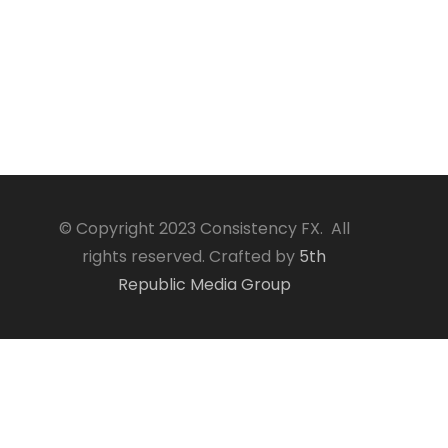
© Copyright 2023 Consistency FX. All
rights reserved. Crafted by
5th
Republic Media Group