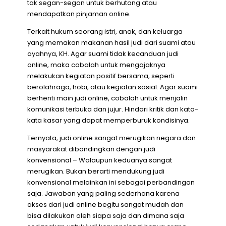
tak segan-segan untuk berhutang atau
mendapatkan pinjaman online.
Terkait hukum seorang istri, anak, dan keluarga
yang memakan makanan hasil judi dari suami atau
ayahnya, KH. Agar suami tidak kecanduan judi
online, maka cobalah untuk mengajaknya
melakukan kegiatan positif bersama, seperti
berolahraga, hobi, atau kegiatan sosial. Agar suami
berhenti main judi online, cobalah untuk menjalin
komunikasi terbuka dan jujur. Hindari kritik dan kata-
kata kasar yang dapat memperburuk kondisinya.
Ternyata, judi online sangat merugikan negara dan
masyarakat dibandingkan dengan judi
konvensional – Walaupun keduanya sangat
merugikan. Bukan berarti mendukung judi
konvensional melainkan ini sebagai perbandingan
saja. Jawaban yang paling sederhana karena
akses dari judi online begitu sangat mudah dan
bisa dilakukan oleh siapa saja dan dimana saja