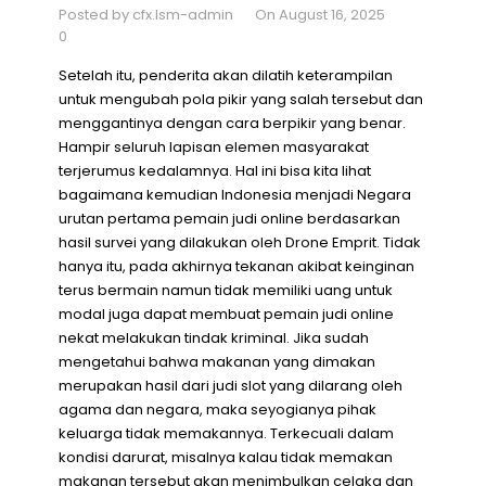
Posted by cfx.lsm-admin
On August 16, 2025
0
Setelah itu, penderita akan dilatih keterampilan
untuk mengubah pola pikir yang salah tersebut dan
menggantinya dengan cara berpikir yang benar.
Hampir seluruh lapisan elemen masyarakat
terjerumus kedalamnya. Hal ini bisa kita lihat
bagaimana kemudian Indonesia menjadi Negara
urutan pertama pemain judi online berdasarkan
hasil survei yang dilakukan oleh Drone Emprit. Tidak
hanya itu, pada akhirnya tekanan akibat keinginan
terus bermain namun tidak memiliki uang untuk
modal juga dapat membuat pemain judi online
nekat melakukan tindak kriminal. Jika sudah
mengetahui bahwa makanan yang dimakan
merupakan hasil dari judi slot yang dilarang oleh
agama dan negara, maka seyogianya pihak
keluarga tidak memakannya. Terkecuali dalam
kondisi darurat, misalnya kalau tidak memakan
makanan tersebut akan menimbulkan celaka dan