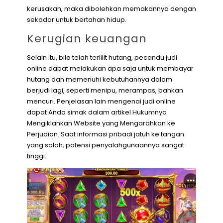
kerusakan, maka dibolehkan memakannya dengan
sekadar untuk bertahan hidup.
Kerugian keuangan
Selain itu, bila telah terlilit hutang, pecandu judi
online dapat melakukan apa saja untuk membayar
hutang dan memenuhi kebutuhannya dalam
berjudi lagi, seperti menipu, merampas, bahkan
mencuri. Penjelasan lain mengenai judi online
dapat Anda simak dalam artikel Hukumnya
Mengiklankan Website yang Mengarahkan ke
Perjudian. Saat informasi pribadi jatuh ke tangan
yang salah, potensi penyalahgunaannya sangat
tinggi.