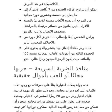
الكلاسيكية في هذا العرض.
يمكن أن تتراوح الأرقام الجديدة من 7 (الحد الأدنى)، إلى
ما يصل إلى خمسة وعشرين دورة مجانية.
من المرجح أن تصبح الألعاب مسببة للإدمان؛ بالنسبة
للأفراد الذين يعانون من خسائر مرتبطة بالمراهنة،
يسعدهم الاتصال بلاعب الكازينو.
يراهن الشخص أيضًا بإجمالي 300 قرض لكل دورة من
الاختلاف المعدني النادر.
هناك رمز مكافأة إنفاق جيد ينتشر والذي يحتوي على
الخطوة الثالثة من أيقونات الألعاب المجانية بنسبة 100
بالمائة، حيث يكون الرمز المجنون رمزًا عالي الدفع.
منافذ الضربة السريعة – جربها
مجانًا أو العب بأموال حقيقية
هذه جولة يمكنك اختيارها بناءً على معرفتك، مع وجود ثلاث
علامات على بُعد دورات مجانية، وبعد ذلك تظهر لك مهمة فريدة.
عليك اختيار رمز من بين 20 رمزًا. استمر في الاختيار، وستجد
صعوبة في العثور على رمز يمنحك دورات مجانية. بمجرد أن
تتمكن من مطابقة رموز القيمة العالية، ستكون دوراتها أكثر قيمة.