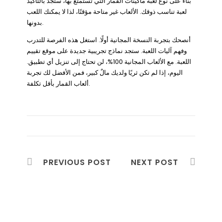
بناءً على نوع لعبة ماكينات القمار التي تستمتع بها، ستجد بالتأكيد
لعبة تناسب ذوقك. الألعاب غير متاحة مؤقتًا، لذا لا يمكنك اللعب
بدونها.
أنصحك بتجربة النسخة المجانية أولًا. استغل هذه الفرصة للتدرب
وفهم آليات اللعبة. ستجد نماذج تجريبية جديدة على موقع تقييم
اللعبة. مع الألعاب المجانية 100%، لن تحتاج إلى تنزيل أي تطبيق.
اليوم، إذا لم تكن ثريًا ولديك مالٌ كبير، فمن الأفضل لك تجربة
ألعاب القمار بأقل تكلفة.
PREVIOUS POST
NEXT POST