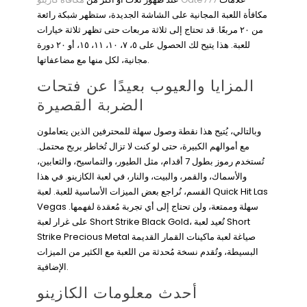
مكافأة اللعبة المجانية على الشاشة الجديدة، ستظهر شبكة رائعة
من ٢٠ مربعًا. قد تحتاج إلى ثلاثة مربعات حتى تظهر ثلاثة خيارات
للعبة. هذا يتيح لك الحصول على ٥، ٧، ١٠، ١١، ١٥، أو ٢٠ دورة
مجانية، لكل منها مع مضاعفاتها.
المزايا والعيوب بعيدًا عن فتحات
الضربة القصيرة
وبالتالي، يُتيح هذا نقطة وصول سهلة للمحترفين الذين يتعاملون
مع أموالهم الكبيرة، حتى لو كنت لا تزال تُخاطر بربح محتمل.
تُستخدم رموز بطول 7 أقدام، مثل الطيور، والتماسيح، والثعابين،
والأسماك، والقمر، والبيت، والنار، في لعبة الكازينو. في هذا
القسم، نُراجع بعض الميزات الأساسية للعبة. لعبة Quick Hit Las
Vegas سهلة وممتعة، ولن تحتاج إلى أي تجربة مُعقدة لفهمها.
على غرار لعبة Short Strike Black Gold، تُعيد لعبة Short
Strike Precious Metal صياغة لعبة ماكينات القمار القديمة
البسيطة، وتُقدم نسخة مُحدثة من اللعبة مع الكثير من الميزات
الإضافية.
أحدث معلومات الكازينو