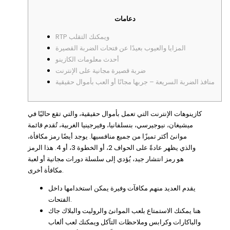
دعامات
RTP ويمكنك التقلب
المزايا والعيوب بعيدًا عن فتحات الضربة القصيرة
أحدث معلومات الكازينو
ضربة قصيرة مجانية على الإنترنت
منافذ الضربة السريعة – جربها مجانًا أو العب بأموال حقيقية
كازينوهات الإنترنت التي تعمل بأموال حقيقية، والتي تقع حاليًا في
ميشيغان، نيوجيرسي، بنسلفانيا، وفيرجينيا الغربية، تُقدم قائمة
موانئ أكثر تميزًا من جميع منافسيها. يوجد أيضًا رمز مكافأة،
والذي يظهر عادةً على الحواف 2، أو الخطوة 3، أو 4.
هذا الرمز
هو رمز انتشار جيد، يُؤدي إلى سلسلة دورات مجانية أو لعبة
مكافأة أخرى.
يقدم العديد منهم مكافآت وفيرة يمكن استخدامها داخل
الفتحات.
هنا يمكنك الاستمتاع بلعب الموانئ والروليت والبلاك جاك
والباكارات وكرابس وملاحظات التآكل ويمكنك لعب ألعاب