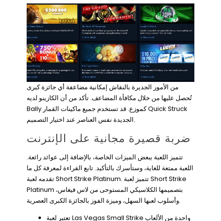
من الأمور الجديرة بالنقاش إمكانية مضاعفة أي جائزة كبرى
تُحصل عليها من خلال مكافأة المضاعف. تأكد من أن الكازينو لديه
Bally كموزع. قد تستخدم جميع ماكينات القمار Quick Struck
الجديدة نفس العناصر عند اختيار التصميم.
ضربة قصيرة مجانية على الإنترنت
تتميز اللعبة ببعض الميزات الخاصة، بالإضافة إلى عوائد رائعة.
اللعبة ممتعة للغاية، وستأسرك بالتأكيد. تابع القراءة لمعرفة كل ما
تقدمه لعبة Short Strike Platinum. تتميز لعبة Short Strike
Platinum بتصميمها الكلاسيكي المستوحى من لاس فيغاس،
وأسلوب لعبها السهل، وميزة الفوز بالجائزة الكبرى العصرية.
تعتبر لعبة Las Vegas Small Strike واحدة من الألعاب