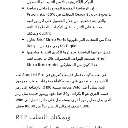
البوكر الإلكترونية بدلاً من التثبيت أو التسجيل.
إن الرصاصة المفيدة الموجودة داخل رصاصة
Prochinko 100% المجانية في Quick Struck Expert،
والتي يتم تشغيلها من خلال الحصول على 3 رموز لعبة
مجانية على الإنترنت على البكرات، الخطوة الثالثة،
ويمكنك cuatro.
تحاول Brief Strike Ports عددًا من الفتحات التي طورتها
Bally – وهي جزء من SG Digital.
بفضل جوانبها الواضحة وجوائزها الكبرى الجذابة وواجهتها
الصديقة للهواتف المحمولة، غالبًا ما تجذب لعبة Brief
Strike Rare metal عددًا كبيرًا من المشاركين.
لعبة Short Hit Pro هي لعبة ماكينات قمار قديمة لا تُعرض في
الكازينوهات. تحتوي على رمز مكافأة مدفوعات مبعثر، مع رموز
مجانية بنسبة 100%، بالإضافة إلى رمز Wild الذي يمثل أعلى
قيمة. الفرق هو 5 بكرات، و30 خط دفع، ورموز جديدة مثل رمز
Wild الذي يحل محل رموز أخرى، وستحصل على جائزة تصل إلى
5000 ضعف إجمالي الرهان بدلاً من 10000 ضعف.
RTP ويمكنك التقلب
علامات
مكافأة كازينو Gate777
عند ظهور ثلاث أو أكثر من