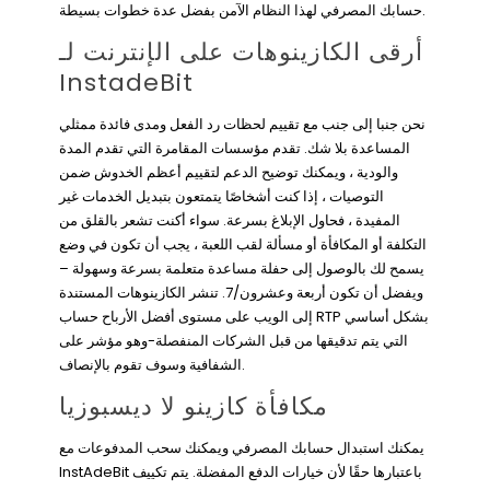
حسابك المصرفي لهذا النظام الآمن بفضل عدة خطوات بسيطة.
أرقى الكازينوهات على الإنترنت لـ
InstadeBit
نحن جنبا إلى جنب مع تقييم لحظات رد الفعل ومدى فائدة ممثلي
المساعدة بلا شك. تقدم مؤسسات المقامرة التي تقدم المدة
والودية ، ويمكنك توضيح الدعم لتقييم أعظم الخدوش ضمن
التوصيات ، إذا كنت أشخاصًا يتمتعون بتبديل الخدمات غير
المفيدة ، فحاول الإبلاغ بسرعة. سواء أكنت تشعر بالقلق من
التكلفة أو المكافأة أو مسألة لقب اللعبة ، يجب أن تكون في وضع
يسمح لك بالوصول إلى حفلة مساعدة متعلمة بسرعة وسهولة –
ويفضل أن تكون أربعة وعشرون/7. تنشر الكازينوهات المستندة
إلى الويب على مستوى أفضل الأرباح حساب RTP بشكل أساسي
التي يتم تدقيقها من قبل الشركات المنفصلة-وهو مؤشر على
الشفافية وسوف تقوم بالإنصاف.
مكافأة كازينو لا ديسبوزيا
يمكنك استبدال حسابك المصرفي ويمكنك سحب المدفوعات مع
InstAdeBit باعتبارها حقًا لأن خيارات الدفع المفضلة. يتم تكييف