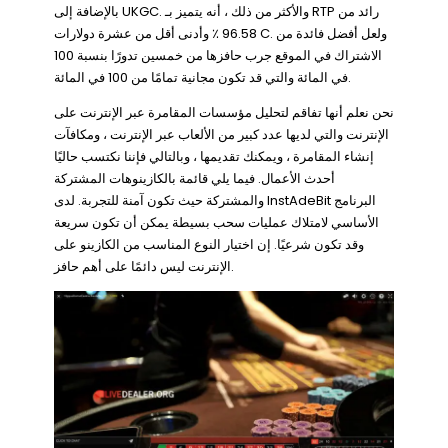
بالإضافة إلى UKGC. والأكثر من ذلك ، أنه يتميز بـ RTP رائد من
96.58 ٪ وأدنى أقل من عشرة دولارات C. ولعل أفضل فائدة من
الاشتراك في الموقع جرب حافزها من خمسين تدورًا بنسبة 100
في المائة والتي قد تكون مجانية تمامًا من 100 في المائة.
نحن نعلم أنها تفاقم لتحليل مؤسسات المقامرة عبر الإنترنت على
الإنترنت والتي لديها عدد كبير من الألعاب عبر الإنترنت ، ومكافآت
إنشاء المقامرة ، ويمكنك تقديمها ، وبالتالي فإننا نكتسب حاليًا
أحدث الأعمال. فيما يلي قائمة بالكازينوهات المشتركة
والمشتركة حيث تكون آمنة للتجربة. لدى InstAdeBit البرنامج
الأساسي لامتلاك عمليات سحب بسيطة يمكن أن تكون سريعة
وقد تكون شرعيًا. إن اختيار النوع المناسب من الكازينو على
الإنترنت ليس دائمًا على أهم حافز.