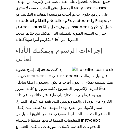
جميع الفتحات للحصول على لعبة ناعمة عبر الإنترنت من الهاتف
المحمول. وفي الوقت نفسه ، لا يحتوي Sloty Local Casino
على برنامج خلوي. تدعم أحدث مؤسسة المقامرة التكاليف مع
Instadebit و Skrill و Neteller و Paysafecard و Ecopayz
و Credit Cards وسوف تنقل ماليًا. instadebit حاول أن تكون
خيارات النسبة المئوية للتمثيلية التي يمكنك من خلالها سحب
التمويل من أجل/للكازينو أمرًا سهلاً للغاية.
إجراءات الرسوم ويمكنك الأداء
المالي
إذا كنت بحاجة إلى إنتاج عضوية
على Instadebit ، فإن أول ما يُطلب
their website
حريصة
منك تضمينه يمكن أن يكون أقرب ما تكون وستكون اسمًا سابقًا ،
هدفًا للبريد الإلكتروني المشروع ، كلمة مرور مع كلمة المرور
البريدية. فيما يلي ، ستحتاج إلى ملء اقتراحاتك بما في ذلك
الخروج من الولادة ، والمتروبوليس الذي تقيم فيه عنوان الشارع.
سيتم الانتهاء من الفرد بهذه المهمة ، قد يُطلب منك إكمال
الحقائق المتعلقة بالحساب المصرفي. هذا هو التاريخ القليل من
المعلومات المهمة لدمجها مسبقًا باستخدام InstAdebit
للمدفوعات القادمة. لامتلاك التوزيعات ، يمكنك اللعب مع