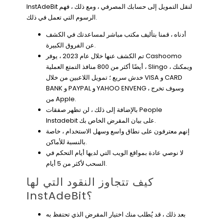
InstAdeBit لنقل التمويل إلى حسابك المصرفي ، ومع ذلك ، فهم
الرسوم التي تعمل في ذلك.
أدناه ، قمنا بتأليف مكتب مباشر لمساعدتك في الكشف
عن الفروق الكبيرة.
تم الكشف عنها خلال عام 2023 ، يوفر Cashoomo
أيضًا أكثر من 800 منافذ التمتع العملية ، Slingo ، ويمكنك
خدش سريع ؛ تمويل اللاعبين من خلال VISA و CARD
BANK و PAYPAL و YAHOO ENVENG ، وسوف تخرج
من Apple.
بالإضافة إلى ذلك ، لن تظهر صفقات People
Instadebit على بيان المقرض الخاص بك.
إنهم معترفون على نطاق واسع وسهل الاستخدام ، خاصة
بالنسبة للأماكن.
لا نوصي عادة بمواقع الويب التي لديها أيام التحكم في
السحب لأكثر من 5 أيام.
كيف تتجاوز النقود التي لها
InstAdeBit؟
بعد ذلك ، قد يُطلب منك اختيار المقرض الذي تحتفظ به