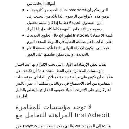
أموالك الخاصة من.
هناك العديد من كازينوهات Instadebit التي يمكن أن
تؤمن هذه الأنواع من الرسوم ، لذا تأكد من التحدث إلى
أمين الصندوق الجديد لاحظ ما إذا كان سيتم تحصيل
رسوم من الأشخاص المهمة كلما كانت إيداعًا أم لا.
يُظهر الإدخال الخلوي الجديد لـ InstadeBit قيمة الاعتماد
على الذات داخل صناعة التغذية في الموعد المحدد اليوم.
فيما يلي ، يكون الإجراء النهائي دائمًا تأكيد صفقة الدفع
الجديدة ، والتي يمكن تعليميها على الفور.
هناك بعض الإرشادات الأولى التي يجب الالتزام بها عند اختيار
مؤسسات المقامرة على الخط. ستجد عادةً أن تكشف عن
علامات أن تكون على مراقبة جديدة لامتلاكها الداخلي ومؤسسات
المقامرة من أجل الاستمتاع في ، وبالتالي يمكنك أن تمر. أناقش
أهم كازينو على الإنترنت أشياء حقيقية للدخل فيما يتعلق بالدليل
أقل من.
لا توجد مؤسسات للمقامرة
المراهنة للتعامل مع InstAdebit
ظهر Playojo إلى الوجود 2005 والذي يمكن تسجيله من MGA