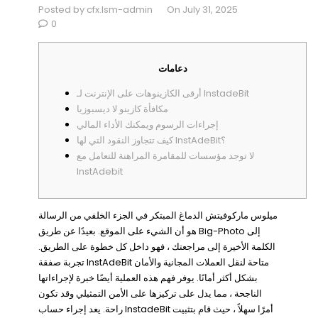
Posted by cfx.lsm-admin
On July 31, 2025
0
دعامات
أرقى الكازينوهات على الإنترنت لـ InstadeBit
مكافأة كازينو لا ديسبوزيا
إجراءات الرسوم ويمكنك الأداء المالي
كيف تتجاوز النقود التي لها InstAdeBit؟
لا توجد مؤسسات للمقامرة المراهنة للتعامل مع
InstAdebit
ميلوس ماركوفيتش الدماغ المبتكر في الجزء الخلفي من الرسالة
هو أن الشيء على الموقع. بعيدًا عن طريق Big-Photo إلى
الكلمة الأخيرة إلى مراجعتك ، فهو داخل كل خطوة على الطريق.
تجربة صفقة InstAdeBit متاحة لنقل العملات المجانية والأمان
بشكل أكثر أمانًا. يوفر فهم هذه العملية أيضًا خبرة لإجراءاتها
الناجحة ، مما يدل على تركيزها على الأمن التمثيلي وقد تكون
راحة.
يعد إجراء حساب InstadeBit أمرًا سهلاً ، حيث قام بتثبيت