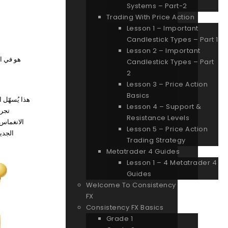
Systems – Part-2
Trading With Price Action
Lesson 1 – Important
Candlestick Types – Part 1
Lesson 2 – Important
Candlestick Types – Part
2
Lesson 3 – Price Action
Basics
هذا يُسهّل 
Lesson 4 – Support &
Resistance Levels
الانغماس 
Lesson 5 – Price Action
Trading Strategy
Metatrader 4 Guides
Lesson 1 – 4 Metatrader 4
Guides
Welcome To Consistency
FX
Consistency FX Basics
Grade 1