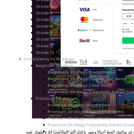
Grade 5
Grade 6
Grade 7
Grade 8
Grade 9
Grade 10
Grade 11
Grade 12
Consistency FX Strategy
Beginner Strategy
Beginners Strategy Breakdown
Beginners Strategy Educational Gems
Beginners Strategy Case Study
Beginners Strategy Frequently Asked Que
Premium Strategy
Premium Strategy Breakdown
Premium Strategy Educational Gems
Premium Strategy Case Study
Premium Strategy Frequently Asked Ques
AMD BREAKDOWN
عة أضعاف رهانك). ومع ذلك، قد يحالفك الحظ أحيانًا وتفوز بإحدى أكبر المكاسب خارج ملعبك. لعبة