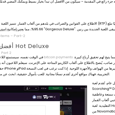
uxe". تجمع موسيقى اللعبة الجديدة بين رنين
tems – Part 1
stems – Part-2
أفضل الكازينوهات التي يمكنك تجربتها في Hot Deluxe
Part 1
 Part 2
في الوقت نفسه، سيستمتع اللاعبون ذوو الرهانات العالية بمراهنات محدودة تصل إلى حوالي 50 رهانًا
bitcoin payments
لكل دورة، مما يتيح لهم تحقيق أرباح كبيرة.
ار صائب، يُنصح بالاطلاع على ألعاب الكازينو المتاحة على الإنترنت. سيعلم اللاعبون أ
وغيرها
التجريبية، فهناك مواقع أخرى تُقدم نسخًا مجانية. للعب بأموال حقيقية، ابحث عن موقع كازينو إلكتروني مناسب، ثم تابع إجراءات التسجيل وإيداع الأموال.
عام، تُقدم لعبة
Scorching™ D
 ممتعة وعاطفية
بي ألعاب القمار
التقليدية. لعبة Hot Deluxe
من Novomatic هي لعبة