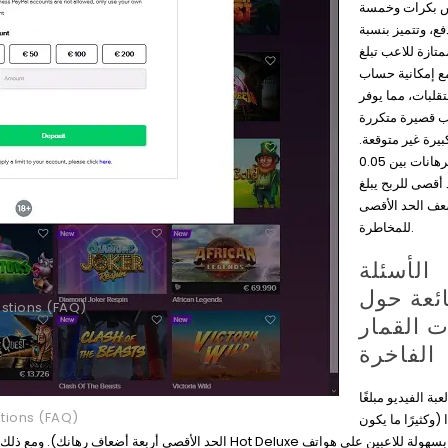
س بكرات وخمسة
، وتتميز بنسبة
متازة للاعب تبلغ
95.66%، كانية حساب
قلبات، مما يوفر
 قصيرة متكررة
 كبيرة غير متوقعة
تتراوح الرهانات بين 0.05
حد أقصى للربح يبلغ
1000  الحد الأقصى
للمخاطرة.
الأسئلة
ئعة حول
stions (FAQ)
ت القمار
الفاخرة
بة الفيديو مبلغًا
tions (FAQ)
ا (وكثيرًا ما يكون
الحد الأقصى أرب Hot Deluxe متاحة بسهولة للاعبين على هواتف