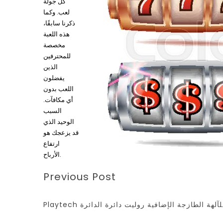
كل جولة
لعب. وكما
ذكرنا سابقًا،
هذه اللعبة
مخصصة
للمحترفين
الذين
يفضلون
اللعب بدون
أي مكافآت.
السبب
الوحيد الذي
قد يزعجك هو
ارتفاع
الأرباح.
Previous Post
Playtech الطازجة الإضافية روليت دائرة الدائرة