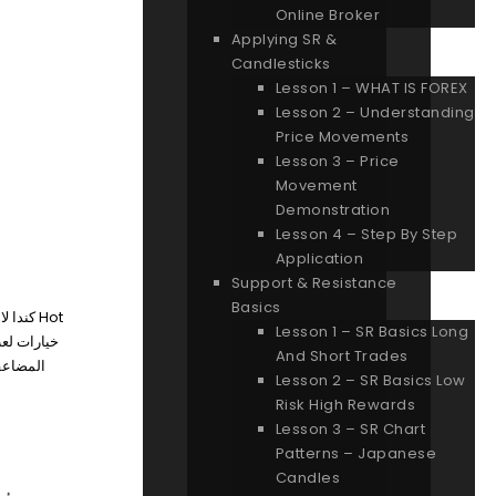
Online Broker
Applying SR &
Candlesticks
Lesson 1 – WHAT IS FOREX
Lesson 2 – Understanding
Price Movements
Lesson 3 – Price
Movement
Demonstration
Lesson 4 – Step By Step
Application
Support & Resistance
Basics
Lesson 1 – SR Basics Long
And Short Trades
المضاعف.
Lesson 2 – SR Basics Low
Risk High Rewards
Lesson 3 – SR Chart
Patterns – Japanese
Candles