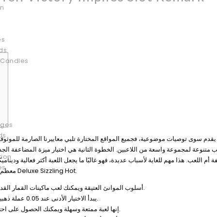
on
es
ds
 Candles
ages
ds
tion
ة أم اللعب. هذا مهم للغاية لأسباب عديدة، فهو غالبًا ما يجعل اللعبة أكثر فعالية و
es
معظم اللاعبين المكاسب القصيرة ويقررون صرف المكاسب الأكبر في وضع Deluxe Sizzling Hot.
تتبع لعبة Scorching Deluxe أسلوب الموانئ العتيقة ويمكنك لعب ماكينات القمار القديمة أو ماكينات القمار الجامعية.
يبدأ الاختيار الأدنى عند 0.05 عملة ذهبية، حيث يرتفع خيار التقييد لمساعدتك على 50 عملة لكل دورة.
إنها لعبة ممتعة وسهلة ويمكنك الحصول على احتمالات نجاح عالية كما تتحدث دون الحاجة إلى شراكة اقتصادية.