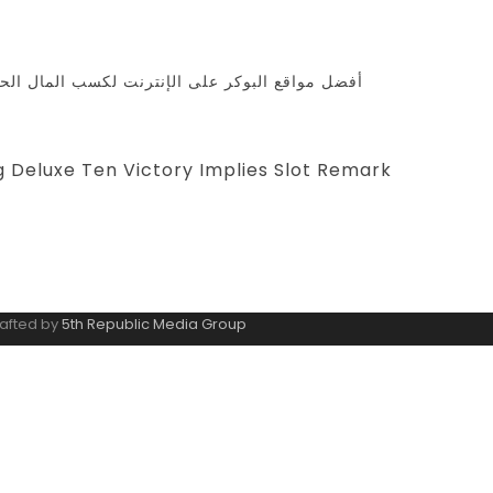
أفضل مواقع البوكر على الإنترنت لكسب المال الحقيق
العب لعبة Scorching Deluxe Ten Victory Implies Slot Remark
rafted by
5th Republic Media Group