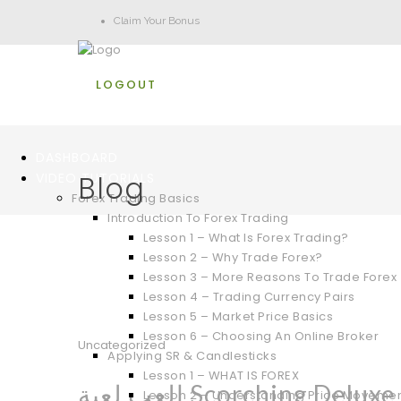
Claim Your Bonus
LOGOUT
DASHBOARD
Blog
VIDEO TUTORIALS
Forex Trading Basics
Introduction To Forex Trading
Lesson 1 – What Is Forex Trading?
Lesson 2 – Why Trade Forex?
Lesson 3 – More Reasons To Trade Forex
Lesson 4 – Trading Currency Pairs
Lesson 5 – Market Price Basics
Lesson 6 – Choosing An Online Broker
Uncategorized
Applying SR & Candlesticks
Lesson 1 – WHAT IS FOREX
العب لعبة Scorching D
Lesson 2 – Understanding Price Moveme