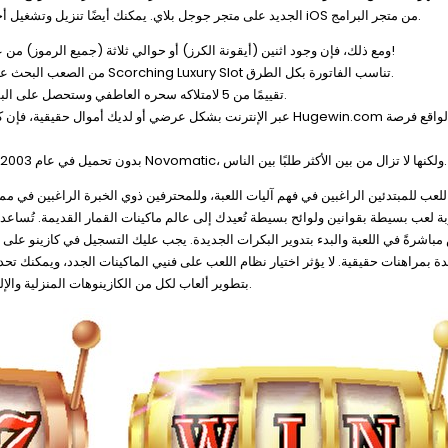
أندرويد والأجهزة اللوحية، بفضل تطبيق 888 Casino الجديد على متجر جوجل بلاي. يمكنك أيضًا تنزيل وتشغيل أحدث إصدار من iOS من متجر البرامج.
ومع ذلك، فإن وجود اثنين (أيقونة الكرز) أو حوالي ثلاثة (جميع الرموز) من علامات الربح المتجاورة المطابقة غالبًا ما يمنحك أرباحًا بالفعل!
من الصعب البحث عن لعبة كلاسيكية حقيقية في الوقت الحالي، ومع ذلك، فإن لعبة Scorching Luxury Slot تناسب الفاتورة بكل الطرق.
بشكل عام، أود أن أمنح Sizzling Hot Luxury cuatro تقييمًا من 5 لامتلاكه سحره العاطفي وستحصل على البساطة.
تم إطلاق لعبة Scorching slot online free play بدون تحميل في عام 2003 بواسطة Novomatic، ولكنها لا تزال من بين الأكثر طلبًا بين الناس.
اللعب للمبتدئين الراغبين في فهم آليات اللعبة، وللمحترفين ذوي الخبرة الراغبين في م
مباشرةً في اللعبة والبدء بتدوير البكرات الجديدة. يجب عليك التسجيل في كازينو على ال
Novomatic بتطوير ألعاب لكل من الكازينوهات المنزلية والإلكترونية، والتي تُقدّم تجربة لعب قوية مع ماكينات القمار.