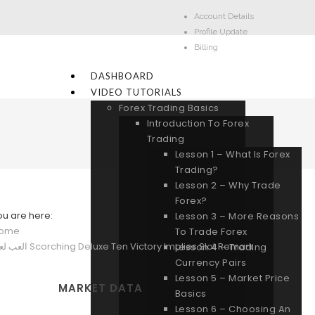
Account Details
Profile Update
Billing
DASHBOARD
VIDEO TUTORIALS
Forex Trading Basics
Introduction To Forex
Trading
Lesson 1 – What Is Forex
Trading?
Lesson 2 – Why Trade
Forex?
ou are here:
Lesson 3 – More Reasons
ome
To Trade Forex
العب لعبة Scorching Deluxe Ten Victory Implies Slot Remark
Lesson 4 – Trading
Currency Pairs
Lesson 5 – Market Price
MARKET DATA
Basics
Lesson 6 – Choosing An