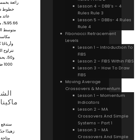
رائعة بخم
Lesson 4 – DBB’s – 4
خطوط دفع
Rules Rule 3
عائد م
Lesson 5 – DBBs- 4 Rules
مع إم
Rule 4
متوسط الت
Fibonacci Retracement
مكاسب
Levels
وأرباحًا.
Lesson 1 – Introduction To
FIBS
و50، ب
Lesson 2 – FIBS Within FIBS
ضعف
Lesson 3 – How To Draw
FIBS
Moving Average
Crossovers & Momentum
الشا
Lesson 1 – Momentum
ماكينا
Indicators
Lesson 2 – MA
Crossovers And Simple
Systems – Part 1
ستدفع لع
Lesson 3 – MA
زهيدًا جدً
Crossovers And Simple