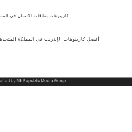
كازينوهات بطاقات الائتمان في المملك
0 comments on أفضل كازينوهات الإنترنت في المملكة المتح
rafted by
5th Republic Media Group