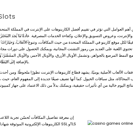
أصبح بإمكانك الاستم
أهم العوامل التي تؤثر في تقييم أفضل الكازينوهات على الإنترنت في المملكة المتحدة
tems – Part 1
الإنترنت، وعروض التسويق والإعلان، وكفاءة الخدمات المصرفية. عادةً ما يجد المحترف
stems – Part-2
دقيقًا لكل موقع كازينو في المملكة المتحدة من حيث المكافآت، وتنوع الألعاب، وخيارات ا
Part 1
ع النمط المرصع بالجواهر، وتشمل الأوبال الأزرق، والأوبال الأحمر، والأوبال المنتشر، وام
 Part 2
أوركيد. يمكنك لعب الورق بأفكار مثل K وQ وJ، بالإضافة إلى البطاقات في ألعاب الطاولة.
فقات الألعاب الأصلية يوميًا، يشهد قطاع كازينوهات الإنترنت تطورًا ملحوظًا. ومن أحد
نتائج اليوم خالية من أي تأثيرات حقيقية، ويمكنك بدلاً من ذلك الاعتماد على جهاز كمبي
إن معرفة تفاصيل المكافآت تُحسّن تجربة اللاعب،
الكازينوهات الإلكترونية الموثوقة شهاداته