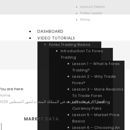
Account Details
Profile Update
Billing
DASHBOARD
VIDEO TUTORIALS
Forex Trading Basics
Introduction To Forex
Trading
Lesson 1 – What Is Forex
Trading?
Lesson 2 – Why Trade
Forex?
You are here:
Lesson 3 – More Reasons
Home
To Trade Forex
أفضل كازينوهات الإنترنت في المملكة المتحدة لشهر أغسطس 2025
Lesson 4 – Trading
Currency Pairs
Lesson 5 – Market Price
MARKET DATA
Basics
أ
Lesson 6 – Choosing An