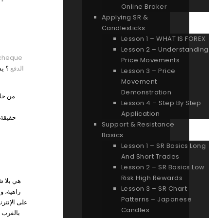
Online Broker
Applying SR &
Candlesticks
Lesson 1 – WHAT IS FOREX
Lesson 2 – Understanding
icheque
Price Movements
الدفع
؟ يش
Lesson 3 – Price
Movement
Demonstration
من خلا
Lesson 4 – Step By Step
Application
Support & Resistance
Basics
Lesson 1 – SR Basics Long
And Short Trades
Lesson 2 – SR Basics Low
Risk High Rewards
Lesson 3 – SR Chart
زاهية، و
Patterns – Japanese
Candles