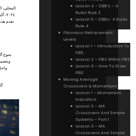
Lesson 4 – DBB’s – 4
Rules Rule 3
٢٠٢٤
Lesson 5 – DBBs- 4 Rules
Rule 4
Fibonacci Retracement
Levels
Lesson 1 – Introduction To
FIBS
Lesson 2 – FIBS Within FIBS
Lesson 3 – How To Draw
FIBS
Moving Average
أل
Crossovers & Momentum
Lesson 1 – Momentum
Indicators
Lesson 2 – MA
Crossovers And Simple
Systems – Part 1
Lesson 3 – MA
Crossovers And Simple