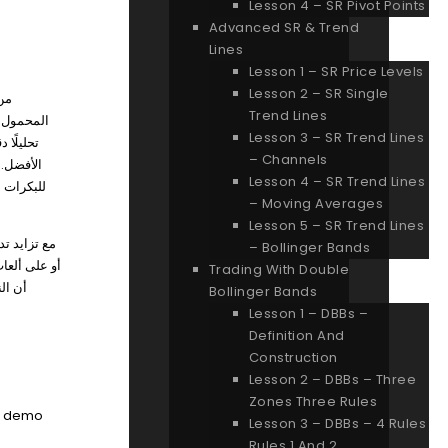
Lesson 4 – SR Pivot Points
Advanced SR & Trend
Lines
Lesson 1 – SR Price Levels
Lesson 2 – SR Single
من 
Trend Lines
المحمول و
Lesson 3 – SR Trend Lines
تحليلًا 
– Channels
Lesson 4 – SR Trend Lines
للبكرات م
– Moving Averages
Lesson 5 – SR Trend Lines
مع تزايد تد
– Bollinger Bands
Trading With Double
أن ال
Bollinger Bands
Lesson 1 – DBBs –
Definition And
Construction
Lesson 2 – DBBs – Three
Zones Three Rules
Lesson 3 – DBBs – 4 Rules
Rules 1 And 2