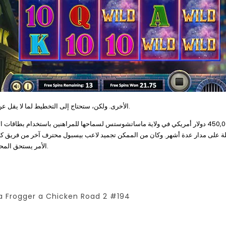
ألعاب Multiway Xtra IGT الأخرى. ولكن، ستحتاج إلى التخطيط لما لا يقل عن 100 دورة للعثور على هذه الأحجار النارية.
ة على مدار عدة أشهر. وكان من الممكن تجميد لاعب بيسبول محترف آخر من فريق كلي
الأمر يستحق المحاولة، دع هذا الموضوع المثير يتدفق ليكشف عن انتصارات نارية مثيرة.
da Frogger a Chicken Road 2 #194