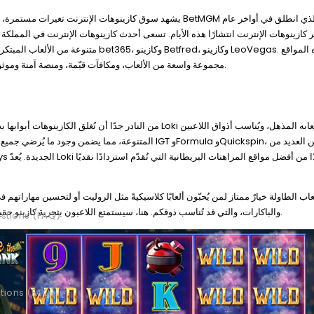
، أكبر كازينوهات الإنترنت انتشارًا هذه الأيام. تسعى أحدث كازينوهات الإنترنت في ال
متنوعة من الألعاب المبتكرة. من بين الكازينو
مجموعة واسعة من الألعاب، ومكافآت قيّمة، ومنصة آمنة وموثوقة. كما أنها تُشبه جزر هاواي مع رموز مثل طائر السماء وأميرة اللهب.
من النادر جدًا أن تُغلق الكازينوهات أبوابها بدلًا من منح الرهانا
المتنوعة، مما يضمن وجود ما يُرضي جميع الأذواق. تُقدم الأ
عاب الطاولة خيارٌ ممتاز لمن يُحبّون ألعابًا كلاسيكيةً مثل الروليت أو لتحسين مهاراتهم 
والباكارات، والتي قد تُناسب ذوقكم. هنا، سيستمتع اللاعبون بتجربة كازينو حقيقية على الإنترنت، ويتفاعلون مع لاعبين حقيقيين في بيئة لعبٍ تفاعلية.
stions (FAQ)
tions (FAQ)