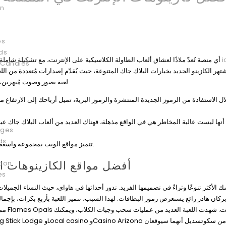
on
es
ds
أي منصة تُعدّ ملاذًا لعشاق ألعاب الطاولة الكلاسيكية على الإنترنت، مع تشكيلة شاملة من الخيارات، بما في ذلك البلاك جاك والروليت والكرابس والباكارات
 Candles
تهر الكازينو الجديد بخيارات البلاك جاك المتنوعة، حيث يُقدّم إصدارات مُتعددة من الل
لعبة بصور وصوت مُبهرين، مع لمسة من الواقعية تُضفي على تجربة الكازينو المحلية طابعًا جديدًا.
ل الاستفادة من الرموز الجديدة المنتشرة والرموز البرية، تميل أرباحك إلى الارتفاع 
ages
ds
تتميز مواقع الويب بمجموعة واسعة من الألعاب والحوافز القوية وقد توفر لك برنامجًا آمنًا وموثوقًا.
أفضل مواقع الكازينوهات الم
tion
es
بركان هادر رائع يستعرض رموز البطاقات. لهذا السبب، تتميز اللعبة بأربع بكرات، بإ
مما ي