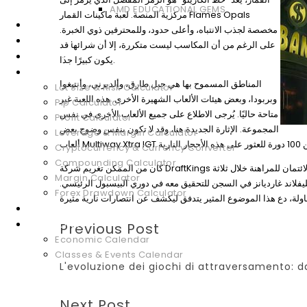
AMD EDUCATIONAL GEMS
مركزية المنصة. لعبة ماكينات القمار Flames Opals
WEBINARS
مخصصة لجذب الانتباه، وأعلى حدود، وللمحترفين ذوي الخبرة.
DOWNLOADS
على الرغم من أن المكاسب ليست متكررة، إلا أن شرائها قد
GLOSSARY
يكون كبيرًا جدًا.
FOREX TOOLS
المناطق المسموح بها هي جبل طارق، وألديرني، وأنتيغوا
Lot Size & Risk Calculator
وبربودا، وبعض هيئات الألعاب الشهيرة الأخرى. هذه اللعبة غير
Pip Calculator
متاحة حاليًا. يُرجى الاطلاع على جميع الألعاب الأخرى في نفس
Profit Calculator
المجموعة. الإثارة الجديدة هنا، وقد لا تكون بنفس وضوح بعض
Leverage & Margin Calculator
Cryptocurrency & Currency Converter
Compounding Calculator
كان من الممكن تغريم شركة DraftKings مبلغ 450,000 دولار أمريكي في ولاية ماساتشوستس لسماحها للمراهنين باستخدام بطاقات الائتمان للمراهنة خلال ثلاثة
Margin Calculator
فلاند غارديانز في السجن للتحقيق معه في دوري البيسبول الرئيسي.
Forex Drawdown Calculator
MARKET ANALYSIS
CALENDARS
Previous Post
Economic Calendar
Classes & Events Calendar
L'evoluzione dei giochi di attraversamento: 
Next Post