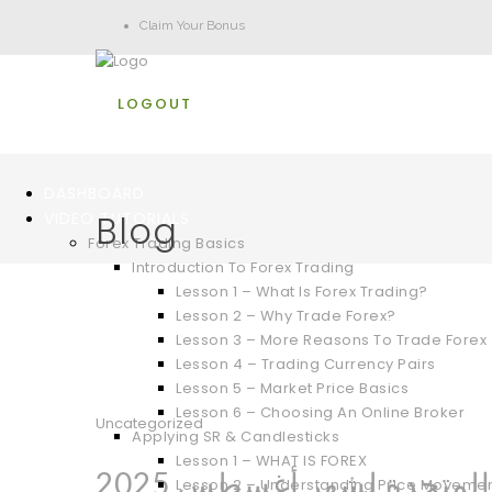
Claim Your Bonus
LOGOUT
DASHBOARD
Blog
VIDEO TUTORIALS
Forex Trading Basics
Introduction To Forex Trading
Lesson 1 – What Is Forex Trading?
Lesson 2 – Why Trade Forex?
Lesson 3 – More Reasons To Trade Forex
Lesson 4 – Trading Currency Pairs
Lesson 5 – Market Price Basics
Lesson 6 – Choosing An Online Broker
Uncategorized
Applying SR & Candlesticks
Lesson 1 – WHAT IS FOREX
لمتحدة لشهر أغسطس 2025
Lesson 2 – Understanding Price Moveme