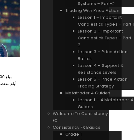
Systems – Part-2
Trading With Price Action
Lesson 1 – Important
Candlestick Types – Part 1
Lesson 2 – Important
Candlestick Types – Part
2
Lesson 3 – Price Action
Basics
Lesson 4 – Support &
Resistance Levels
Lesson 5 – Price Action
أيام منفصل
Trading Strategy
Metatrader 4 Guides
Lesson 1 – 4 Metatrader 4
Guides
Welcome To Consistency
FX
Consistency FX Basics
Grade 1