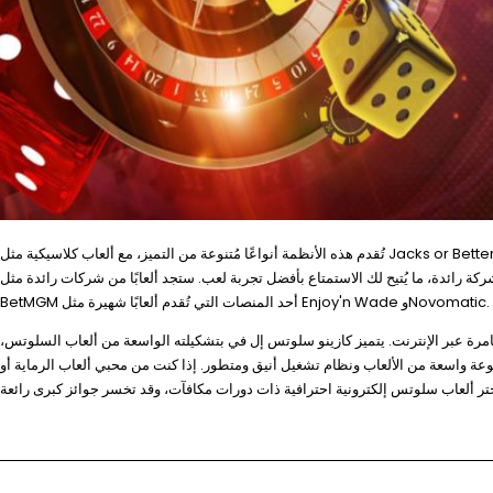
تُقدم هذه الأنظمة أنواعًا مُتنوعة من التميز، مع ألعاب كلاسيكية مثل Jacks or Better التي تُعتبر من الألعاب المُفضّلة. فيما يتعلق بتشكيلة ألعاب الفيديو، تتفوق BetMGM على منافسيها الذين
ا مع شركة رائدة، ما يُتيح لك الاستمتاع بأفضل تجربة لعب. ستجد ألعابًا من شركات رائدة مثل NetEnt وAGS وKonami وIGT. في الوقت نفسه، يُعد
BetMGM أحد المنصات التي تُقدم ألعابًا شهيرة مثل Enjoy'n Wade وNovomatic.
مرة عبر الإنترنت. يتميز كازينو سلوتس إل في بتشكيلته الواسعة من ألعاب السلوتس،
مجموعة واسعة من الألعاب ونظام تشغيل أنيق ومتطور. إذا كنت من محبي ألعاب الرماية أو