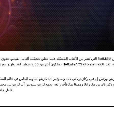
يمتلكون أكثر من 2100 عنوان. لقد تعاونو
نو بورتس إل في، وكازينو دكي لاك، وسلوتس آند كازينو أسلوبه الخاص في عالم المقا
و دكي لاك برنامجًا رائعًا وممتعًا بمكافآت رائعة. يجمع كازينو سلوتس آند كازينو بين 
الألغاز، فاختر ألعاب سلوتس إلكترونية احترافية ذات دورات مكافآت، وقد تخسر جوائز كبرى رائعة.