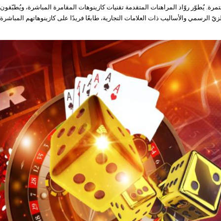
ُستمرة. يُطوّر روّاد المراهنات المتقدمة تقنيات كازينوهات المقامرة المباشرة، ويُطبّقون