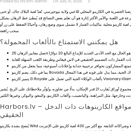
Posted by cfx.lsm-admin
On July 31, 2025
0
ا الحصرية في الكازينو المحلي للاعبي ولاية نيوجيرسي. تُعدّ لعبة البلاك جاك، أو حتى
ة بسرعة في اللعبة. والأمر الأكثر إثارة هو أن تعلم بعض النصائح قد يُبطئ خط الرهان بشكل
ماكينات القمار لا تشمل سوى وضع رهان، وأحيانًا الضغط على زر أو
سحب رافعة.
هل يمكنني الاستمتاع بالألعاب المحمولة؟
نعم، يُقدّم الموقع قواعد مُسبقة يُمكنك المراهنة عليها، وستحصل على أرباح جديدة. الهدف هو تجميع مجموع أوراق يُقارب 21 قدر الإمكان، بدلًا من تجاوزه، وتُؤثّر ملاحظاتك على الربح. يُشير
Harbors.lv – أفضل مكافأة ترحيبية على الإطلاق من بين جميع مواقع الكازينوهات ذات الدخل
الحقيقي