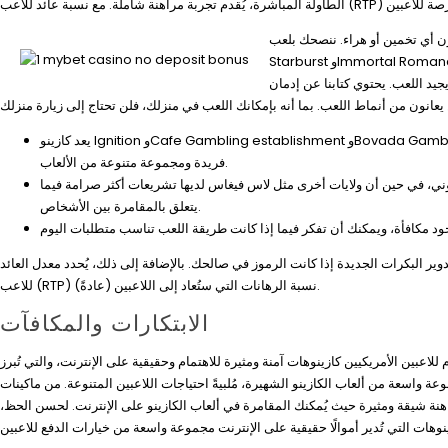
ن أي تخمين أو هراء. ننصحك بلعب
Starburst وImmortal Romance وBook of Inactive وSuper Moolah لخوض تجربة مباشرة. إتقان الأساسيات يُساعدك على تجاوز
يجيد اللعب. يحتوي كتابنا عن إدمان
يعد كازينو Ignition وCafe Gambling establishment وBovada Gambling establishment من بين أفضل الكازينوهات على الإنترنت هذا الموسم، حيث يقدم كل منها مزايا
فريدة ومجموعة متنوعة من الألعاب.
وني، في حين أن ولايات أخرى مثل لاس فيغاس لديها تشريعات أكثر صرامة فيما
يتعلق بالمقامرة بين الأشخاص.
ير البكرات الجديدة إذا كانت الرموز في صالحك. بالإضافة إلى ذلك، يُحدد معدل العائد
للاعب (RTP) نسبة الرهانات التي ستُعاد إلى اللاعبين (عادةً).
الابتكارات والمكافآت
لاعبين الأمريكيين كازينوهات آمنة ومثيرة للاهتمام وحقيقية على الإنترنت، والتي تُبرز
عة واسعة من ألعاب الكازينو الشهيرة، مُلبيةً احتياجات اللاعبين المتنوعة. من ماكينات
مراهنة شيقة ومثيرة حيث يُمكنك المقامرة في ألعاب الكازينو على الإنترنت. لحسن الحظ،