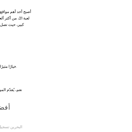
أصبح أحد أهم مواقع ا
لعبة 21، من أ
كبير، حيث تصل نسبة الربح إلى أقل من 1%، وهو
سوف يستمتع المشاركون بحوافز ترحيبية جذابة وإعلانات أسبوعية، مما يجعل من كازينو Las Atlantis Local خيارًا مثيرًا للاهتمام للأفراد الذين يسعون إلى تعظيم تجربة اللعب.
Gate777 البحرين تس