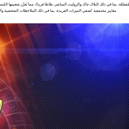
ُفضّلة، بما في ذلك البلاك جاك والروليت المباشر، طابعًا فريدًا، مما يُعزّز شعبيتها الم
معايير مجتمعية. تُضفي الميزات الفريدة، بما في ذلك الملاحظات الشخصية والزيّ الرسمي والأساليب ذات العلامات التجارية، طابعًا فريدًا على كازينوهاتهم المباشرة.