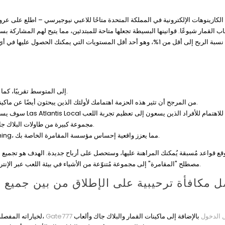
لكازينوهات الإلكترونية في المملكة المتحدة متاحًا للاعبي نيوجيرسي – اطلع على عروضن
كثر ألعاب القمار شيوعًا. قوانينها البسيطة تجعلها متاحة للمبتدئين، مما يتيح لهم المشارك
 أحد أقل المستويات التي يمكنك الحصول عليها في أي لعبة كازينو محلية.
تصل معايير الرهان 25x إلى المتوسط تقريبًا، كما هو الحال مع الحد الأدنى الجديد للإيداع البالغ 20 دولارًا.
من المرجح أن تثير هذه الحزمة اهتمامك لأولئك الذين يبحثون أيضًا عن ماكينات القمار ذات التصميم الحقيقي في لاس فيغاس وطريقة اللعب السهلة للغاية.
بما في ذلك، يضم كازينو Bovada مجموعة كبيرة من طاولات البلاك جاك الحية، مما يدل على قوته في هذا المجال.
يتميز كازينو El Royale بألعاب الوكلاء الحية التي تعمل على Visionary iGaming، مما يعزز واقعية إحساس مؤسسة المقامرة الخاصة بك.
مصطلح "المقامرة" إلى مجموعة مُتنوّعة من الأشياء في بيئة اللعب عبر الإنترنت وخارجها، مثل المراهنة، واليانصيب، وألعاب الكازينو، والبنغو، والبوكر، وغيرها الكثير.
جيل الدخول
بالإضافة إلى ماكينات القمار والبلاك جاك وألعاب
يُنصح بشدة بكازينو Wild لخياراته المفصلة وشراكاته التابعة. مع أكثر من 430 لعبة كازينو على الإنترنت،