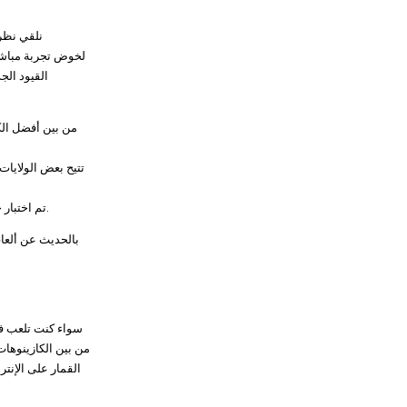
نلقي نظرة
القيود الج
تتيح بعض الولايات
تم اختبار جميع فتحات الأموال الحقيقية التي ظهرت على هذه الصفحة من قبلنا جميعًا – نلاحظ وجود مكافأة، ويمكنك أن تفكر فيما إذا كانت طريقة اللعب تناسب متطلبات اليوم.
بالحديث عن ألعاب
سواء كنت تلعب في 
من بين الكازينوهات 
القمار على الإنتر