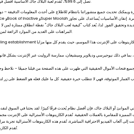
الطاولة المباشرة، يُقدم تجربة مراهنة شاملة. مع نسبة عائد للاعب (RTP) تصل إلى 99.6%، تُقدم لعبة البلاك جاك الأساسية أفضل فرصة للاعبين.
 ويمكنك تحديث جميع منشوراتنا بانتظام للاطلاع على أحدث المعلومات الدقيقة – دو
ديدة وتحقيق الفوز. لذا، يُعد كتاب "كيفية لعب البلاك جاك" نقطة انطلاق ممتازة لمن لا 
المراهنات على العديد من الموارد الرائعة لمن يعانون من أنماط اللعب. بما أنه بإمكانك اللعب في منزلك، فلن تحتاج إلى زيارة منزلك.
، بما في ذلك نيوجيرسي وديلاوير وميشيغان، ممارسة الروليت عبر الإنترنت بشكل قان
 القمار الموثوقة، فهي لا تتطلب خبرة حقيقية. كل ما عليك فعله هو الضغط على زر لتدو
الموانئ أو البلاك جاك، فإن أفضل نظام يُحدث فرقًا كبيرًا. لقد بحثنا في السوق لنقدم ل
المميزة للمقامرة بالعملات الحقيقية. تُقدم الكازينوهات الأسترالية على الإنترنت مجمو
نت إلى ألعاب الفيديو الاحترافية المباشرة، تُقدم هذه الكازينوهات الأسترالية تجربة 
تُقدم الكازينوهات التي تُدير أموالًا حقيقية على الإنترنت مجموعة واسعة من خيارات الدفع للاعبين.